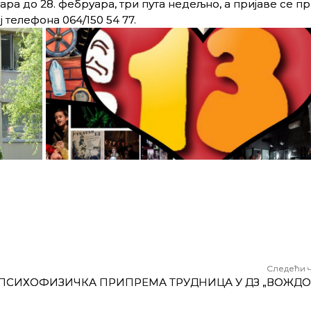
ара до 28. фебруара, три пута недељно, а пријаве се пр
 телефона 064/150 54 77.
Следећи 
ПСИХОФИЗИЧКА ПРИПРЕМА ТРУДНИЦА У ДЗ „ВОЖДО