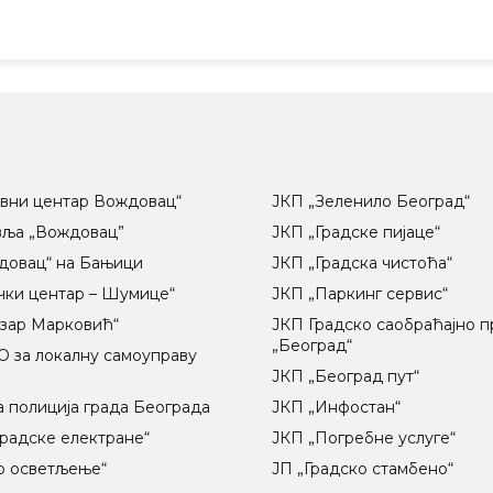
вни центар Вождовац“
ЈКП „Зеленило Београд“
вља „Вождовац”
ЈКП „Градске пијаце“
довац“ на Бањици
ЈКП „Градска чистоћа“
чки центар – Шумице“
ЈКП „Паркинг сервис“
озар Марковић“
ЈКП Градско саобраћајно 
„Београд“
 за локалну самоуправу
ц
ЈКП „Београд пут“
 полиција града Београда
ЈКП „Инфостан“
радске електране“
ЈКП „Погребне услуге“
о осветљење“
ЈП „Градско стамбено“