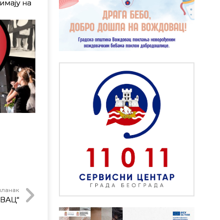
имају на
чланак
ВАЦ“