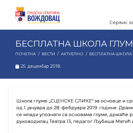
Сервис з
БЕСПЛАТНА ШКОЛА ГЛУМ
ПОЧЕТНА
/
ВЕСТИ
/
АКТУЕЛНО
/
БЕСПЛАТНА ШКОЛА 
25. децембар 2018.
Школа глуме „СЦЕНСКЕ СЛИКЕ“ за основце и с
од 1. јануара до 28. фебруара 2019. године. Др
се млади упознати са основама глуме, држаће р
руководилац Театра 13, педагог Љубиша Матић 