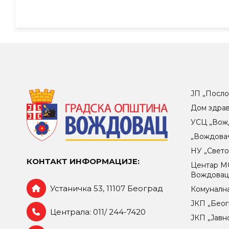
ЈП „Посло
Дом здра
УСЦ „Вож
„Вождова
НУ „Свет
КОНТАКТ ИНФОРМАЦИЈЕ:
Центар МO
Вождова
Устаничка 53, 11107 Београд
Комунална
ЈКП „Беог
Централа: 011/ 244-7420
ЈКП „Јавн