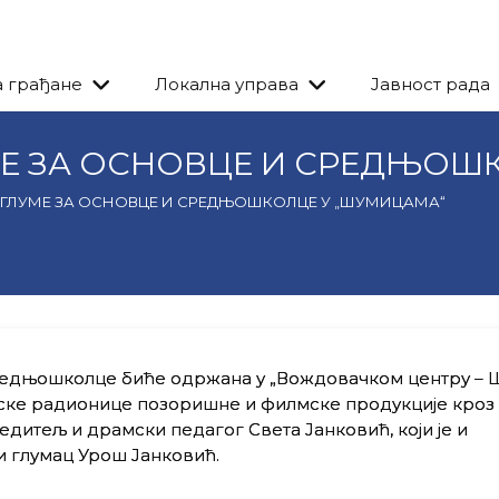
а грађане
Локална управа
Јавност рада
Е ЗА ОСНОВЦЕ И СРЕДЊОШ
ГЛУМЕ ЗА ОСНОВЦЕ И СРЕДЊОШКОЛЦЕ У „ШУМИЦАМА“
редњошколце биће одржана у „Вождовачком центру – 
амске радионице позоришне и филмске продукције кроз 
едитељ и драмски педагог Света Јанковић, који је и
и глумац Урош Јанковић.