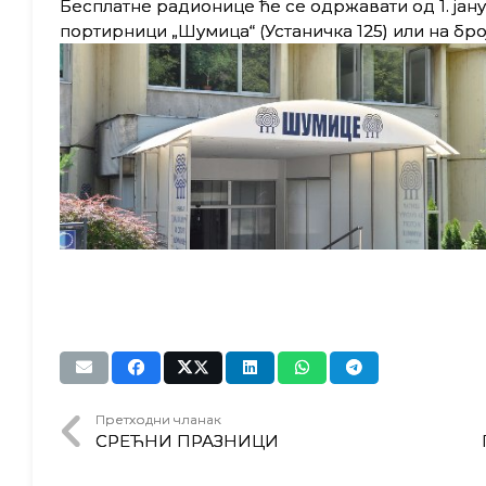
Бесплатне радионице ће се одржавати од 1. јану
портирници „Шумица“ (Устаничка 125) или на број
Претходни чланак
СРЕЋНИ ПРАЗНИЦИ