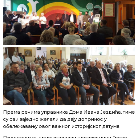
Према речима управника Дома Ивана Јездића, тиме
су сви заједно желели да дају допринос у
обележавању овог важног историјског датума.
Представи су присуствовали предсавници Града,