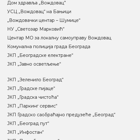
Дом здравља „Вождовац”
УСЦ „Вождовац“ на Бањици
„Вождовачки центар – Шумице“
НУ „Светозар Марковић“
Центар МO за локалну самоуправу Вождовац
Комунална полиција града Београда
ЈКП „Београдске електране“
ЈКП „Јавно осветљење“
ЈКП „Зеленило Београд“
ЈКП „Градске пијаце“
ЈКП „Градска чистоћа“
ЈКП „Паркинг сервис“
ЈКП Градско саобраћајно предузеће „Београд“
ЈКП „Београд пут“
ЈКП „Инфостан“