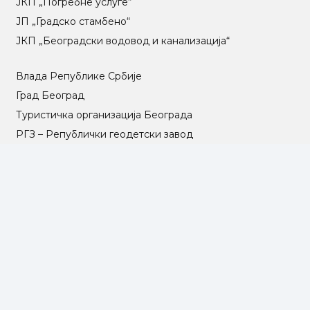
ЈКП „Погребне услуге“
ЈП „Градско стамбено“
ЈКП „Београдски водовод и канализација“
Влада Републике Србије
Град Београд
Туристичка организација Београда
РГЗ – Републички геодетски завод
АПР – Агенција за привредне регистре