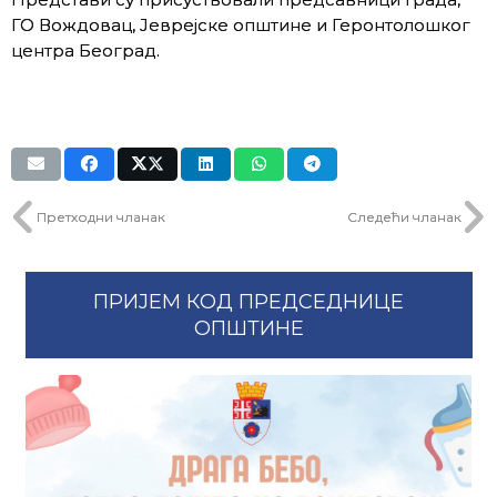
ГО Вождовац, Јеврејске општине и Геронтолошког
центра Београд.
Претходни чланак
Следећи чланак
ПРИЈЕМ КОД ПРЕДСЕДНИЦЕ
ОПШТИНЕ