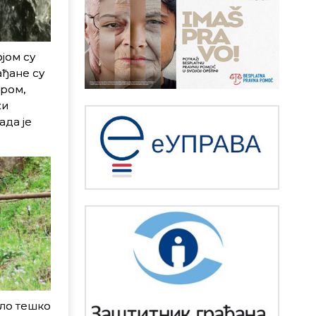
јом су
ађане су
бром,
жи
ада је
ило тешко