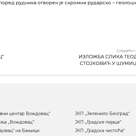
 поред рудника отворен је скромни рударско – геолошк
Следећи 
Ц“
ИЗЛОЖБА СЛИКА ТЕО
СТОЈКОВИЋ У ШУМИ
вни центар Вождовац“
ЈКП „Зеленило Београд“
вља „Вождовац”
ЈКП „Градске пијаце“
довац“ на Бањици
ЈКП „Градска чистоћа“