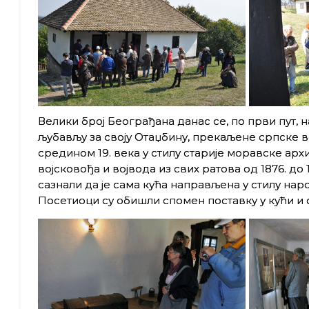
Велики број Београђана данас се, по први пут, н
љубављу за своју Отаџбину, прекаљене српске во
средином 19. века у стилу старије моравске арх
војсковођа и војвода из свих ратова од 1876. до 
сазнали да је сама кућа направљена у стилу наро
Посетиоци су обишли спомен поставку у кући и о