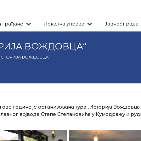
а грађане
Локална управа
Јавност рада
ОРИЈА ВОЖДОВЦА“
„ИСТОРИЈА ВОЖДОВЦА“
ове године је организована тура „Историја Вождовца“
 славног војводе Степе Степановића у Кумодражу и руд