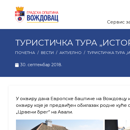
Сервис з
ТУРИСТИЧКА ТУРА „ИСТ
ПОЧЕТНА
/
ВЕСТИ
/
АКТУЕЛНО
/
ТУРИСТИЧКА ТУРА 
30. септембар 2018.
У оквиру дана Европске баштине на Вождовцу и 
оквиру које је предвиђен обилазак родне куће
„Црвени брег“ на Авали.