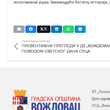
ископавање руда. Захваљујући богатој историји,
Претходни чланак
ПРЕВЕНТИВНИ ПРЕГЛЕДИ У ДЗ „ВОЖДОВА
ПОВОДОМ СВЕТСКОГ ДАНА СРЦА
ЈП „Посло
Дом здра
УСЦ „Вож