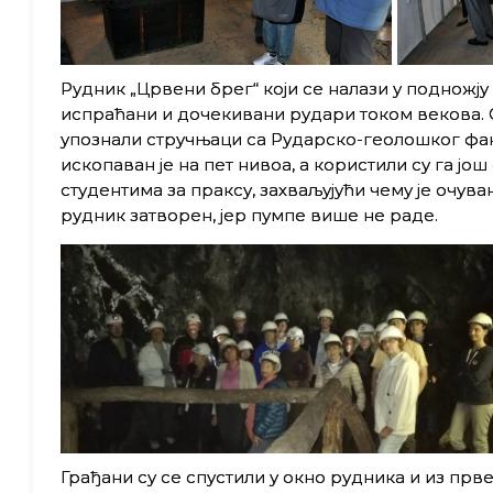
Рудник „Црвени брег“ који се налази у подножју 
испраћани и дочекивани рудари током векова. О
упознали стручњаци са Рударско-геолошког факу
ископаван је на пет нивоа, а користили су га јо
студентима за праксу, захваљујући чему је очув
рудник затворен, јер пумпе више не раде.
Грађани су се спустили у окно рудника и из прв