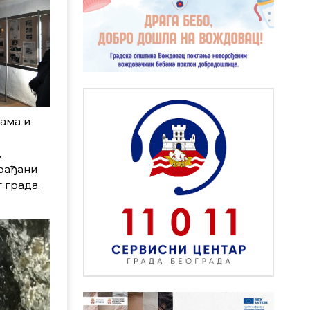
нама и
,
грађани
 града.