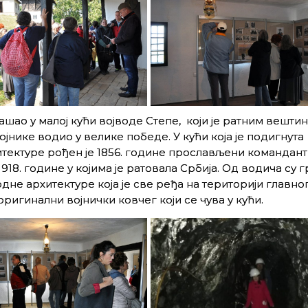
ашaо у малој кући војводе Степе, који је ратним вешти
јнике водио у велике победе. У кући која је подигнута
итектуре рођен је 1856. године прослављени командант
1918. године у којима је ратовала Србија. Од водича су 
дне архитектуре која је све ређа на територији главног
ригинални војнички ковчег који се чува у кући.