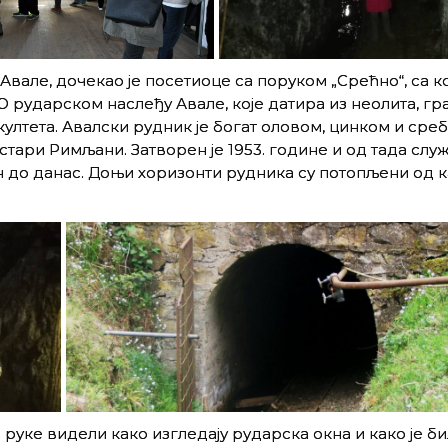
Авале, дочекао је посетиоце са поруком „Срећно“, са ко
 рударском наслеђу Авале, које датира из неолита, гр
лтета. Авалски рудник је богат оловом, цинком и сре
ш стари Римљани. Затворен је 1953. године и од тада слу
ан до данас. Доњи хоризонти рудника су потопљени од к
е руке видели како изгледају рударска окна и како је б