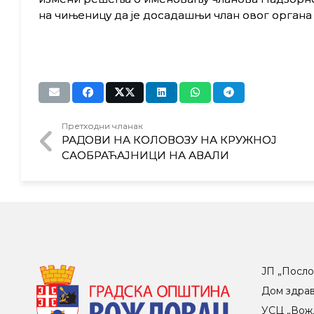
на чињеницу да је досадашњи члан овог органа 
Претходни чланак
РАДОВИ НА КОЛОВОЗУ НА КРУЖНОЈ
САОБРАЋАЈНИЦИ НА АВАЛИ
ЈП „Посло
Дом здра
УСЦ „Вож