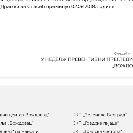
Драгослав Спасић преминуо 02.08.2018. године.
Следећи 
У НЕДЕЉУ ПРЕВЕНТИВНИ ПРЕГЛЕДИ 
„ВОЖДО
вни центар Вождовац“
ЈКП „Зеленило Београд“
вља „Вождовац”
ЈКП „Градске пијаце“
довац“ на Бањици
ЈКП „Градска чистоћа“