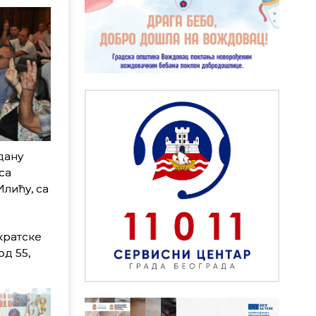
дану
са
Илићу, са
кратске
д 55,