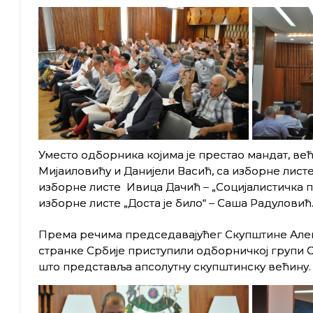
Уместо одборника којима је престао мандат, в
Мијаиловићу и Данијели Васић, са изборне листе
изборне листе Ивица Дачић – „Социјалистичка пар
изборне листе „Доста је било“ – Саша Радуловић
Према речима председавајућег Скупштине Але
странке Србије приступили одборничкој групи 
што представља апсолутну скупштинску већину.