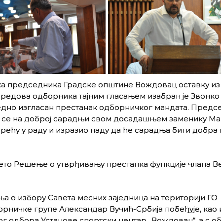
ика председника Градске општине Вождовац оставку из
 редова одборника тајним гласањем изабран је Звонко
 уједно изгласан престанак одборничког мандата. Предс
 се на доброј сарадњи свом досадашњем заменику Ма
рећу у раду и изразио наду да ће сарадња бити добра 
нето Решење о утврђивању престанка функције члана В
 о избору Савета месних заједница на територији ГО
рничке групе Александар Вучић-Србија побеђује, као 
 одбора Установе спортски центар „Вождовац“, а с о