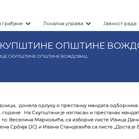
а грађане
Локална управа
Јавност рада
Е СКУПШТИНЕ ОПШТИНЕ ВОЖ
ДНИЦЕ СКУПШТИНЕ ОПШТИНЕ ВОЖДОВАЦ
едници, донела одлуку о престанку мандата одборника
8. године. На Скупштини је изгласан и престанак манда
 то: Веселина Марковића, са изборне листе Ивица Дач
на Србија (ЈС) и Ивана Станојевића са листе „Доста је б