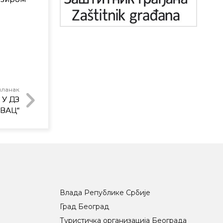
чланак
У ДЗ
ВАЦ“
Влада Републике Србије
Град Београд
Туристичка организација Београда