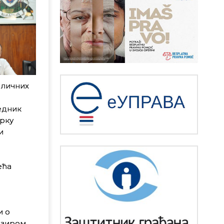
 личних
едник
рку
и
ећа
и о
бзиром