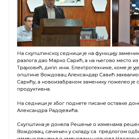
На скупштинској седници је на функцију замен
разлога дао Марко Сарић, а на његово место из
Трајковић, дипл. инж. Електротехнике, коме је
општине Вождовац Александар Савић захвалио
Сарићу, a новоизабраном заменику пожелео је с
продуктивна.
На седници је због поднете писане оставке до
Александра Радојевића.
Скупштина је донела Решење о изменама решења
Вождовац, сачињен у складу са предлогом одбо
измени решења о именовању чланова Надзорног