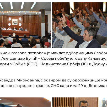
ећином гласова потврђен је мандат одборницима Слобо
 Александар Вучић – Србија побеђује, Горану Кањевцу, 
тија Србије (СПС) – Јединствена Србијa (ЈС) и Дејану 
.
ксандра Мирковића, с обзиром да су одборници Демо
Српске напредне странке, СНС сада има 29 одборника о