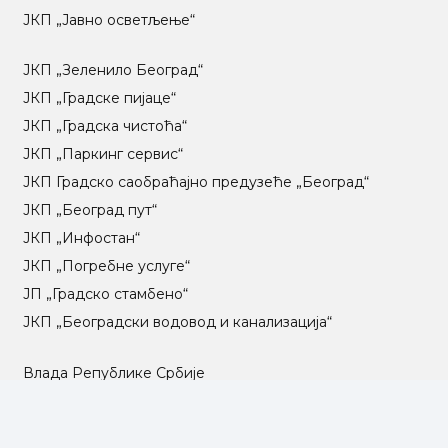
ЈКП „Јавно осветљење“
ЈКП „Зеленило Београд“
ЈКП „Градске пијаце“
ЈКП „Градска чистоћа“
ЈКП „Паркинг сервис“
ЈКП Градско саобраћајно предузеће „Београд“
ЈКП „Београд пут“
ЈКП „Инфостан“
ЈКП „Погребне услуге“
ЈП „Градско стамбено“
ЈКП „Београдски водовод и канализација“
Влада Републике Србије
Град Београд
Туристичка организација Београда