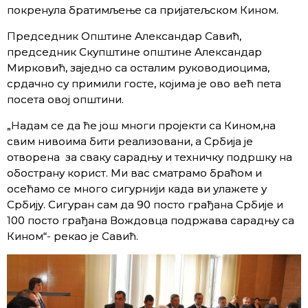
покренула братимљење са пријатељском Кином.
Председник Општине Александар Савић,
председник Скупштине општине Александар
Мирковић, заједно са осталим руководиоцима,
срдачно су примили госте, којима је ово већ пета
посета овој општини.
„Надам се да ће још многи пројекти са Кином,на
свим нивоима бити реализовани, а Србија је
отворена за сваку сарадњу и техничку подршку на
обострану корист. Ми вас сматрамо браћом и
осећамо се много сигурнији када ви улажете у
Србију. Сигуран сам да 90 посто грађана Србије и
100 посто грађана Вождовца подржава сарадњу са
Кином“- рекао је Савић.