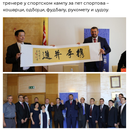
тренере у спортском кампу за пет спортова –
кошарци, одбојци, фудбалу, рукомету и џудоу.