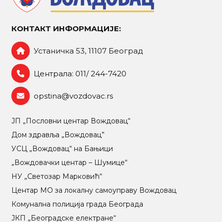
КОНТАКТ ИНФОРМАЦИЈЕ:
Устаничка 53, 11107 Београд
Централа: 011/ 244-7420
opstina@vozdovac.rs
ЈП „Пословни центар Вождовац“
Дом здравља „Вождовац”
УСЦ „Вождовац“ на Бањици
„Вождовачки центар – Шумице“
НУ „Светозар Марковић“
Центар МO за локалну самоуправу Вождовац
Комунална полиција града Београда
ЈКП „Београдске електране“