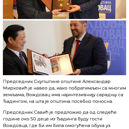
Председник Скупштине општине Александар
Мирковић је навео да, иако побратимљен са многим
земљама, Вождовац има најинтезивнију сарадњу са
Ђадингом, на шта је општина посебно поносна.
Председник Савић је предложио да од следеће
године око 50 деце из Ђадинга буду гости
Вождовца, где би им била омогућена обука уз