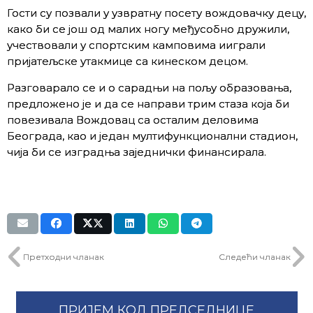
Гости су позвали у узвратну посету вождовачку децу,
како би се још од малих ногу међусобно дружили,
учествовали у спортским камповима ииграли
пријатељске утакмице са кинеском децом.
Разговарало се и о сарадњи на пољу образовања,
предложено је и да се направи трим стаза која би
повезивала Вождовац са осталим деловима
Београда, као и један мултифункционални стадион,
чија би се изградња заједнички финансирала.
Претходни чланак
Следећи чланак
ПРИЈЕМ КОД ПРЕДСЕДНИЦЕ