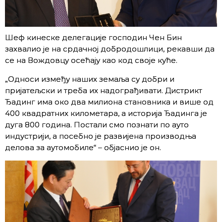
Шеф кинеске делегације господин Чен Бин
захвалио је на срдачној добродошлици, рекавши да
се на Вождовцу осећају као код своје куће.
„Односи између наших земаља су добри и
пријатељски и треба их надограђивати. Дистрикт
Ђадинг има око два милиона становника и више од
400 квадратних километара, а историја Ђадинга је
дуга 800 година. Постали смо познати по ауто
индустрији, а посебно је развијена производња
делова за аутомобиле“ – објаснио је он.