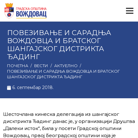
ПОВЕЗИВАЊЕ И САРАДЊА
ВОЖДОВЦА И БРАТСКОГ
ШАНГАЈСКОГ ДИСТРИКТА
ЂАДИНГ
ПОЧЕТНА
/
ВЕСТИ
/
АКТУЕЛНО
/
ПОВЕЗИВАЊЕ И САРАДЊА ВОЖДОВЦА И БРАТСКОГ
ШАНГАЈСКОГ ДИСТРИКТА ЂАДИНГ
6. септембар 2018.
Шесточлана кинеска делегација из шангајског
дисктрикта Ђадинг данас је, у организацији Друштва
„Далеки исток“, била у посети Градској општини
Вождовац, првoj београдскoj општини која је