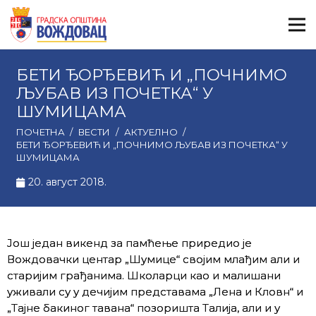
БЕТИ ЂОРЂЕВИЋ И „ПОЧНИМО
ЉУБАВ ИЗ ПОЧЕТКА“ У
ШУМИЦАМА
ПОЧЕТНА
/
ВЕСТИ
/
АКТУЕЛНО
/
БЕТИ ЂОРЂЕВИЋ И „ПОЧНИМО ЉУБАВ ИЗ ПОЧЕТКА“ У
ШУМИЦАМА
20. август 2018.
Још један викенд за памћење приредио је
Вождовачки центар „Шумице“ својим млађим али и
старијим грађанима. Школарци као и малишани
уживали су у дечијим представама „Лена и Кловн“ и
„Тајне бакиног тавана“ позоришта Талија, али и у