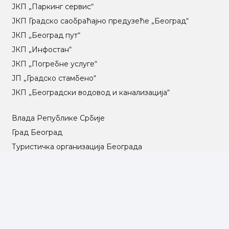
ЈКП „Паркинг сервис“
ЈКП Градско саобраћајно предузеће „Београд“
ЈКП „Београд пут“
ЈКП „Инфостан“
ЈКП „Погребне услуге“
ЈП „Градско стамбено“
ЈКП „Београдски водовод и канализација“
Влада Републике Србије
Град Београд
Туристичка организација Београда
РГЗ – Републички геодетски завод
АПР – Агенција за привредне регистре