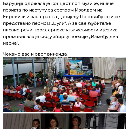
Баруџија одржала је концерт поп музике, иначе
позната по наступу са сестром Изолдом на
Евровизији као пратња Данијелу Поповићу који се
представио песмом „Џули“. А за све љубитеље
писане речи проф. српске књижевности и језика
промовисала је своју збирку поезије „Између два
несна“.
Чекамо вас и овог викенда.