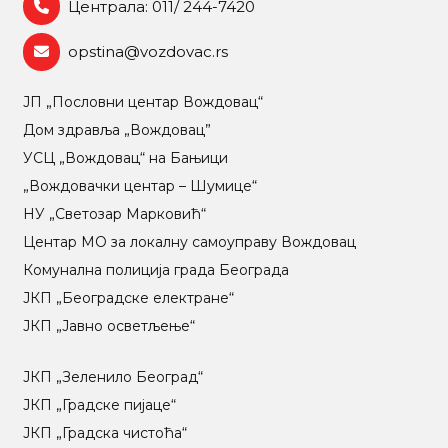
Централа: 011/ 244-7420
opstina@vozdovac.rs
ЈП „Пословни центар Вождовац“
Дом здравља „Вождовац”
УСЦ „Вождовац“ на Бањици
„Вождовачки центар – Шумице“
НУ „Светозар Марковић“
Центар МO за локалну самоуправу Вождовац
Комунална полиција града Београда
ЈКП „Београдске електране“
ЈКП „Јавно осветљење“
ЈКП „Зеленило Београд“
ЈКП „Градске пијаце“
ЈКП „Градска чистоћа“