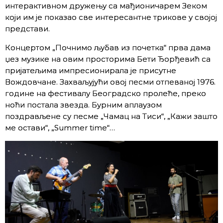
интерактивном дружењу са мађионичарем Зеком
који им је показао све интересантне трикове у својој
представи.
Концертом „Почнимо љубав из почетка“ прва дама
џез музике на овим просторима Бети Ђорђевић са
пријатељима импресионирала је присутне
Вождовчане. Захваљујући овој песми отпеваној 1976.
године на фестивалу Београдско пролеће, преко
ноћи постала звезда. Бурним аплаузом
поздрављене су песме „Чамац на Тиси“, „Кажи зашто
ме остави“, „Summer time“…