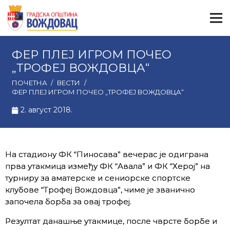
ФЕР ПЛЕЈ ИГРОМ ПОЧЕО
„ТРОФЕЈ ВОЖДОВЦА“
ПОЧЕТНА
/
ВЕСТИ
/
ФЕР ПЛЕЈ ИГРОМ ПОЧЕО „ТРОФЕЈ ВОЖДОВЦА“
2. август 2018.
На стадиону ФК “Пиносава” вечерас је одиграна
прва утакмица између ФК “Авала” и ФК “Херој” на
турниру за аматерске и сениорске спортске
клубове “Трофеј Вождовца”, чиме је званично
започела борба за овај трофеј.
Резултат данашње утакмице, после чврсте борбе и