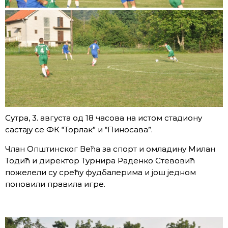
Сутра, 3. августа од 18 часова на истом стадиону
састају се ФК “Торлак” и “Пиносава”.
Члан Општинског Већа за спорт и омладину Милан
Тодић и директор Турнира Раденко Стевовић
пожелели су срећу фудбалерима и још једном
поновили правила игре.