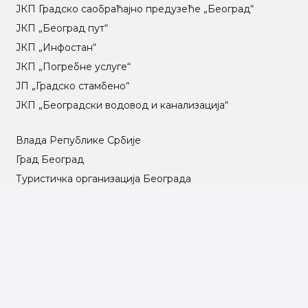
ЈКП Градско саобраћајно предузеће „Београд“
ЈКП „Београд пут“
ЈКП „Инфостан“
ЈКП „Погребне услуге“
ЈП „Градско стамбено“
ЈКП „Београдски водовод и канализација“
Влада Републике Србије
Град Београд
Туристичка организација Београда
РГЗ – Републички геодетски завод
АПР – Агенција за привредне регистре