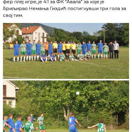
фер плеј игре, је 4:1 за ФК “Авала” за које је
бриљирао Немања Гиздић постигнувши три гола за
свој тим.