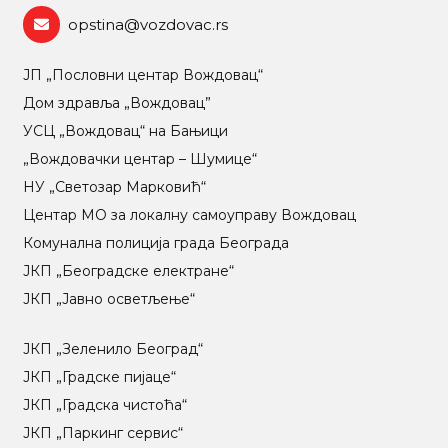
opstina@vozdovac.rs
ЈП „Пословни центар Вождовац“
Дом здравља „Вождовац”
УСЦ „Вождовац“ на Бањици
„Вождовачки центар – Шумице“
НУ „Светозар Марковић“
Центар МO за локалну самоуправу Вождовац
Комунална полиција града Београда
ЈКП „Београдске електране“
ЈКП „Јавно осветљење“
ЈКП „Зеленило Београд“
ЈКП „Градске пијаце“
ЈКП „Градска чистоћа“
ЈКП „Паркинг сервис“