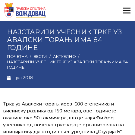
НАЈСТАРИЈИ УЧЕСНИК ТРКЕ УЗ
АВАЛСКИ ТОРАЊ ИМА 84
ГОДИНЕ
ПОЧЕТНА
/
ВЕСТИ
/
АКТУЕЛНО
/
НАЈСТАРИЈИ УЧЕСНИК ТРКЕ УЗ АВАЛСКИ ТОРАЊ ИМА 84
ГОДИНЕ
1. јул 2018.
Трка уз Авалски торањ, кроз 600 степеника и
висинску разлику од 150 метара, ове године је
окупила око 90 такмичара, што је највећи број
учесника од почетка трке која је организована на
иницијативу дугогодишњег уредника „Студија Б“