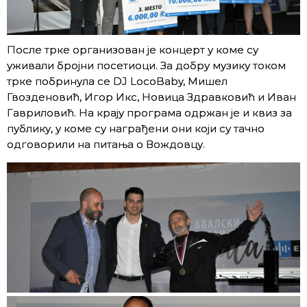
После трке организован је концерт у коме су
уживали бројни посетиоци. За добру музику током
трке побринула се DJ LocoBaby, Мишел
Гвозденовић, Игор Икс, Новица Здравковић и Иван
Гавриловић. На крају програма одржан је и квиз за
публику, у коме су награђени они који су тачно
одговорили на питања о Вождовцу.