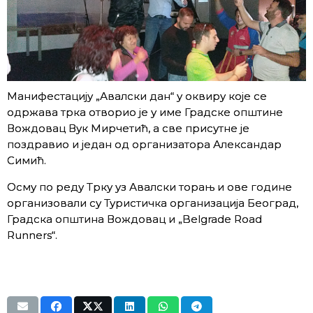
Манифестацију „Авалски дан“ у оквиру које се
одржава трка отворио је у име Градске општине
Вождовац Вук Мирчетић, а све присутне је
поздравио и један од организатора Александар
Симић.
Осму по реду Трку уз Авалски торањ и ове године
организовали су Туристичка организација Београд,
Градска општина Вождовац и „Belgrade Road
Runners“.