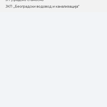
ЈКП „Београдски водовод и канализација“
Влада Републике Србије
Град Београд
Туристичка организација Београда
РГЗ – Републички геодетски завод
АПР – Агенција за привредне регистре