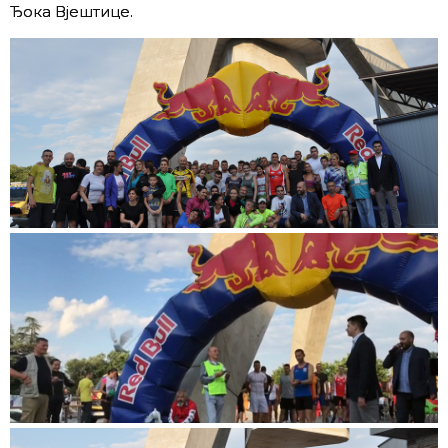
Ђока Вјештице.