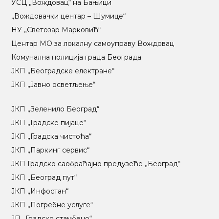
УСЦ „Вождовац“ на Бањици
„Вождовачки центар – Шумице“
НУ „Светозар Марковић“
Центар МO за локалну самоуправу Вождовац
Комунална полиција града Београда
ЈКП „Београдске електране“
ЈКП „Јавно осветљење“
ЈКП „Зеленило Београд“
ЈКП „Градске пијаце“
ЈКП „Градска чистоћа“
ЈКП „Паркинг сервис“
ЈКП Градско саобраћајно предузеће „Београд“
ЈКП „Београд пут“
ЈКП „Инфостан“
ЈКП „Погребне услуге“
ЈП „Градско стамбено“