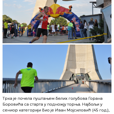
Трка је почела пуштањем белих голубова Горана
Боровића са старта у подножју торња. Најбољи у
сениор категорији био је Иван Мојсиловић (45 год.),