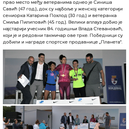
прво место међу ветеранима однео је Синиша
Савић (47 год.), док су најбоље у женској категорији
сениорка Катарина Похлод (30 год.) и ветеранка
Смиља Пилиповић (45 год.). Велики аплауз добио је
најстарији учесник 84. годишњи Влада Стевановић,
који је и редовни такмичар ове трке. Победници су
добили и награде спортске продавнице „Планета“.