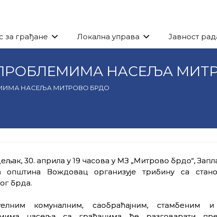
с за грађане
Локална управа
Јавност рад
 ПРОБЛЕМИМА НАСЕЉА МИТ
ЕМИМА НАСЕЉА МИТРОВО БРДО
ељак, 30. априла у 19 часова у МЗ „Митрово брдо“, Запл
а општина Вождовац организује трибину са стан
ог брда.
елним комуналним, саобраћајним, стамбеним и
мима насеља са грађанима ће разговарати пре