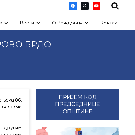
а
Вести
О Вождовцу
Контакт
РОВО БРДО
ПРИЈЕМ КОД
ањска 86,
ПРЕДСЕДНИЦЕ
овницима
ОПШТИНЕ
 другим
дседник