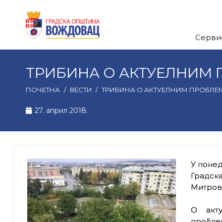
Серви
ТРИБИНА О АКТУЕЛНИМ
ПОЧЕТНА
/
ВЕСТИ
/
ТРИБИНА О АКТУЕЛНИМ ПРОБЛ
27. април 2018.
У понед
Градск
Митров
О акту
пробле