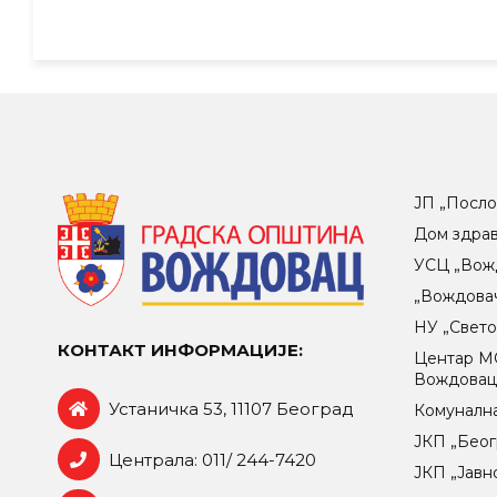
ЈП „Посло
Дом здра
УСЦ „Вож
„Вождова
НУ „Свет
КОНТАКТ ИНФОРМАЦИЈЕ:
Центар МO
Вождова
Устаничка 53, 11107 Београд
Комунална
ЈКП „Беог
Централа: 011/ 244-7420
ЈКП „Јавн