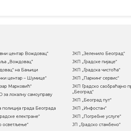
вни центар Вождовац“
ЈКП „Зеленило Београд“
вља „Вождовац”
ЈКП „Градске пијаце“
довац“ на Бањици
ЈКП „Градска чистоћа“
чки центар – Шумице“
ЈКП „Паркинг сервис“
озар Марковић“
ЈКП Градско саобраћајно 
„Београд“
 за локалну самоуправу
ц
ЈКП „Београд пут“
 полиција града Београда
ЈКП „Инфостан“
радске електране“
ЈКП „Погребне услуге“
о осветљење“
ЈП „Градско стамбено“