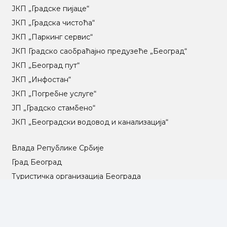
ЈКП „Градске пијаце“
ЈКП „Градска чистоћа“
ЈКП „Паркинг сервис“
ЈКП Градско саобраћајно предузеће „Београд“
ЈКП „Београд пут“
ЈКП „Инфостан“
ЈКП „Погребне услуге“
ЈП „Градско стамбено“
ЈКП „Београдски водовод и канализација“
Влада Републике Србије
Град Београд
Туристичка организација Београда
РГЗ – Републички геодетски завод
АПР – Агенција за привредне регистре