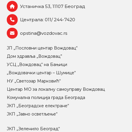
Устаничка 53, 11107 Београд
Централа: 011/ 244-7420
opstina@vozdovac.rs
ЈП „Пословни центар Вождовац“
Дом здравља „Вождовац”
УСЦ „Вождовац“ на Бањици
„Вождовачки центар – Шумице“
НУ „Светозар Марковић“
Центар МO за локалну самоуправу Вождовац
Комунална полиција града Београда
ЈКП „Београдске електране“
ЈКП „Јавно осветљење“
ЈКП „Зеленило Београд“