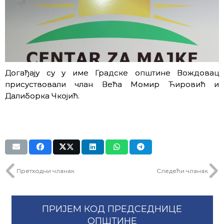
Догађају су у име Градске општине Вождовац
присуствовали члан Већа Момир Ћировић и
Далиборка Чкојић.
Претходни чланак
Следећи чланак
ПРИЈЕМ КОД ПРЕДСЕДНИЦЕ
ОПШТИНЕ