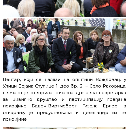
Центар, који се налази на општини Вождовац, у
Улици Бојана Ступице 1. део бр. 6 – Село Раковица,
свечано је отворила почасна државна секретарка
за цивилно друштво и партиципацију грађана
покрајине Баден-Виртмеберг Гизела Ерлер, а
отварању је присуствовала и делегација из те
покријине.