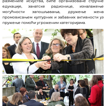
размениле искуства, биће организоване стручне
едукације, занатске радионице, изналажење
могућности запошљавања, дружење жена
промовисањем културних и забавних активности уз
пружење помоћи угроженим категоријама.