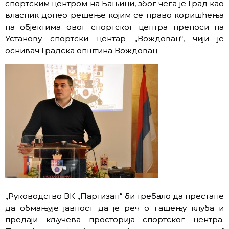
спортским центром на Бањици, због чега је Град као
власник донео решење којим се право коришћења
на објектима овог спортског центра преноси на
Установу спортски центар „Вождовац“, чији је
оснивач Градска општина Вождовац
„Руководство ВК „Партизан“ би требало да престане
да обмањује јавност да је реч о гашењу клуба и
предаји кључева просторија спортског центра.