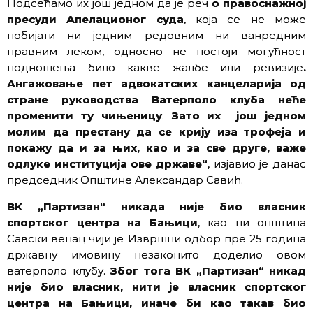
Подсећамо их још једном да је реч
о правоснажној
пресуди Апелационог суда
, која се не може
побијати ни једним редовним ни ванредним
правним леком, односно не постоји могућност
подношења било какве жалбе или ревизије
.
Ангажовање пет адвокатских канцеларија
од
стране руководства Ватерполо клуба
неће
променити ту чињеницу
.
Зато их још једном
молим
да престану да се крију иза трофеја и
покажу да и за њих, као и за све друге, важе
одлуке институција ове државе“
, изјавио је данас
председник Oпштине Александар Савић.
ВК „Партизан“ никада није био власник
спортског центра на Бањици
, као ни општина
Савски венац чији је Извршни одбор пре 25 година
државну имовину незаконито доделио овом
ватерполо клубу.
Због тога ВК „Партизан“ никад
није био власник
,
нити је власник спортског
центра на Бањици, иначе би као такав био