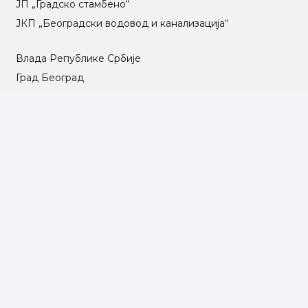
ЈП „Градско стамбено“
ЈКП „Београдски водовод и канализација“
Влада Републике Србије
Град Београд
Туристичка организација Београда
РГЗ – Републички геодетски завод
АПР – Агенција за привредне регистре