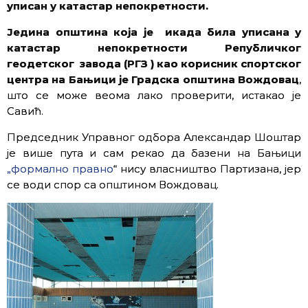
уписан у катастар непокретности.
Једина општина која је икада била уписана у
катастар непокретности Републичког
геодетског завода (РГЗ ) као корисник спортског
центра на Бањици је Градска општина Вождовац
,
што се може веома лако проверити, истакао је
Савић.
Председник Управног одбора Александар Шоштар
је више пута и сам рекао да базени на Бањици
„формално правно
“ нису власништво Партизана, јер
се води спор са општином Вождовац.