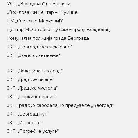
УСЦ „Вождовац“ на Бањици
„Вождовачки центар – Шумице“
НУ „Светозар Марковић“
Центар МO за локалну самоуправу Вождовац
Комунална полиција града Београда
ЈКП „Београдске електране“
ЈКП „Јавно осветљење“
ЈКП „Зеленило Београд“
ЈКП „Градске пијаце“
ЈКП „Градска чистоћа“
ЈКП „Паркинг сервис“
ЈКП Градско саобраћајно предузеће „Београд“
ЈКП „Београд пут“
ЈКП „Инфостан“
ЈКП „Погребне услуге“