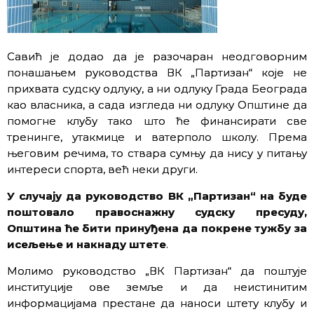
Савић је додао да је разочаран неодговорним
понашањем руководства ВК „Партизан“ које не
прихвата судску одлуку, а ни одлуку Града Београда
као власника, а сада изгледа ни одлуку Општине да
помогне клубу тако што ће финансирати све
тренинге, утакмице и ватерполо школу. Према
његовим речима, то ствара сумњу да нису у питању
интереси спорта, већ неки други.
У случају да руководство ВК „Партизан“ на буде
поштовало правоснажну судску пресуду,
Oпштина ће бити принуђена да покрене тужбу за
исељење и накнаду штете
.
Молимо руководство „ВК Партизан“ да поштује
институције ове земље и да неистинитим
информацијама престане да наноси штету клубу и