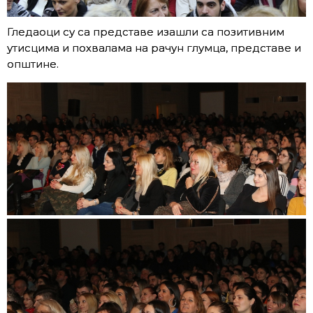
Гледаоци су са представе изашли са позитивним
утисцима и похвалама на рачун глумца, представе и
општине.