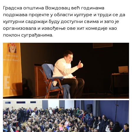
Градска општина Вождовац већ годинама
подржава пројекте у области културе и труди се да
културни садржаји буду доступни свима и зато је
организовала и извођење ове хит комедијe као
поклон суграђанима.