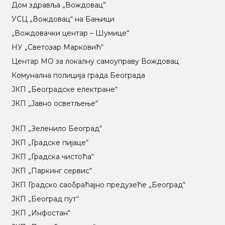
Дом здравља „Вождовац”
УСЦ „Вождовац“ на Бањици
„Вождовачки центар – Шумице“
НУ „Светозар Марковић“
Центар МO за локалну самоуправу Вождовац
Комунална полиција града Београда
ЈКП „Београдске електране“
ЈКП „Јавно осветљење“
ЈКП „Зеленило Београд“
ЈКП „Градске пијаце“
ЈКП „Градска чистоћа“
ЈКП „Паркинг сервис“
ЈКП Градско саобраћајно предузеће „Београд“
ЈКП „Београд пут“
ЈКП „Инфостан“