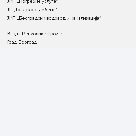
ЈКП „Погребне услуге“
ЈП „Градско стамбено“
ЈКП „Београдски водовод и канализација“
Влада Републике Србије
Град Београд
Туристичка организација Београда
РГЗ – Републички геодетски завод
АПР – Агенција за привредне регистре