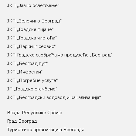
ЈКП „Јавно осветљење“
ЈКП „Зеленило Београд“
ЈКП „Градске пијаце“
ЈКП „Градска чистоћа“
ЈКП „Паркинг сервис“
ЈКП Градско саобраћајно предузеће „Београд“
ЈКП „Београд пут“
ЈКП „Инфостан“
ЈКП „Погребне услуге“
ЈП „Градско стамбено“
ЈКП „Београдски водовод и канализација“
Влада Републике Србије
Град Београд
Туристичка организација Београда