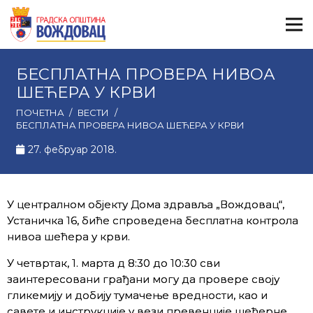
БЕСПЛАТНА ПРОВЕРА НИВОА
ШЕЋЕРА У КРВИ
ПОЧЕТНА
/
ВЕСТИ
/
БЕСПЛАТНА ПРОВЕРА НИВОА ШЕЋЕРА У КРВИ
27. фебруар 2018.
У централном објекту Дома здравља „Вождовац“,
Устаничка 16, биће спроведена бесплатна контрола
нивоа шећера у крви.
У четвртак, 1. марта д 8:30 до 10:30 сви
заинтересовани грађани могу да провере своју
гликемију и добију тумачење вредности, као и
савете и инструкције у вези превенције шећерне