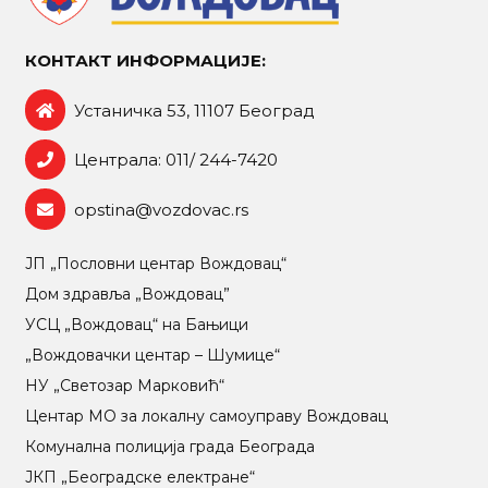
КОНТАКТ ИНФОРМАЦИЈЕ:
Устаничка 53, 11107 Београд
Централа: 011/ 244-7420
opstina@vozdovac.rs
ЈП „Пословни центар Вождовац“
Дом здравља „Вождовац”
УСЦ „Вождовац“ на Бањици
„Вождовачки центар – Шумице“
НУ „Светозар Марковић“
Центар МO за локалну самоуправу Вождовац
Комунална полиција града Београда
ЈКП „Београдске електране“