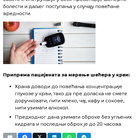
болести и даљег поступања у случају повећане
вредности.
Припрема пацијената за мерење шећера у крви:
Храна доводи до повећања концентрације
глукозе у крви, тако да пре доласка не смете
доручковати, пити млеко, чај, кафу и сокове,
нити узимати алкохол.
Предходног дана узимати оброке без угљених
хидрата и последњи оброк је до 20 часова.