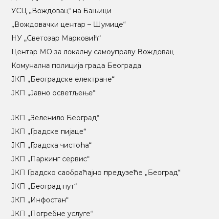
УСЦ „Вождовац“ на Бањици
„Вождовачки центар – Шумице“
НУ „Светозар Марковић“
Центар МO за локалну самоуправу Вождовац
Комунална полиција града Београда
ЈКП „Београдске електране“
ЈКП „Јавно осветљење“
ЈКП „Зеленило Београд“
ЈКП „Градске пијаце“
ЈКП „Градска чистоћа“
ЈКП „Паркинг сервис“
ЈКП Градско саобраћајно предузеће „Београд“
ЈКП „Београд пут“
ЈКП „Инфостан“
ЈКП „Погребне услуге“