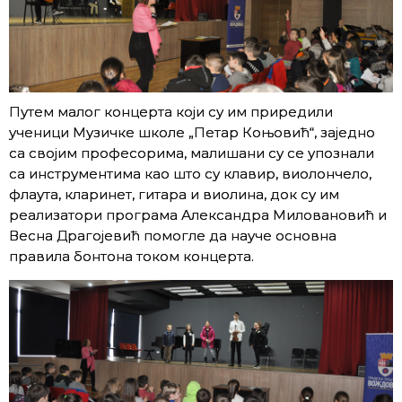
Путем малог концерта који су им приредили
ученици Музичке школе „Петар Коњовић“, заједно
са својим професорима, малишани су се упознали
са инструментима као што су клавир, виолончело,
флаута, кларинет, гитара и виолина, док су им
реализатори програма Александра Миловановић и
Весна Драгојевић помогле да науче основна
правила бонтона током концерта.