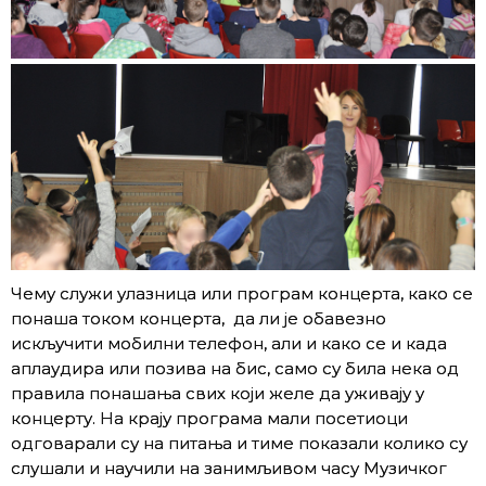
Чему служи улазница или програм концерта, како се
понаша током концерта, да ли је обавезно
искључити мобилни телефон, али и како се и када
аплаудира или позива на бис, само су била нека од
правила понашања свих који желе да уживају у
концерту. На крају програма мали посетиоци
одговарали су на питања и тиме показали колико су
слушали и научили на занимљивом часу Музичког