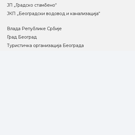
ЈП „Градско стамбено“
ЈКП „Београдски водовод и канализација“
Влада Републике Србије
Град Београд
Туристичка организација Београда
РГЗ – Републички геодетски завод
АПР – Агенција за привредне регистре