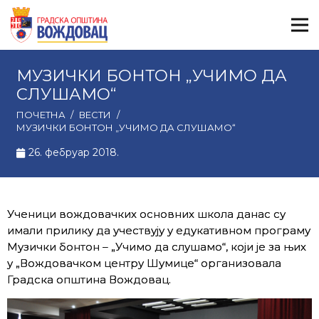
МУЗИЧКИ БОНТОН „УЧИМО ДА
СЛУШАМО“
ПОЧЕТНА
/
ВЕСТИ
/
МУЗИЧКИ БОНТОН „УЧИМО ДА СЛУШАМО“
26. фебруар 2018.
Ученици вождовачких основних школа данас су
имали прилику да учествују у едукативном програму
Музички бонтон – „Учимо да слушамо“, који је за њих
у „Вождовачком центру Шумице“ организовала
Градска општина Вождовац.