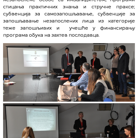
стицања практичних знања и стручне праксе;
субвенција за самозапошљавање, субвенције за
запошљавање незапослених лица из категорије
теже запошљивих и учешће у финансирању
програма обука на захтев послодавца.