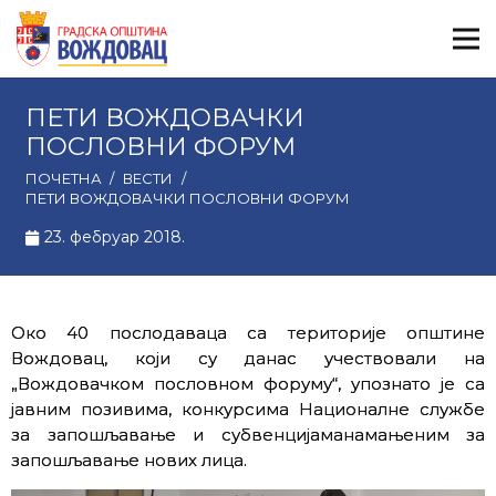
ПЕТИ ВОЖДОВАЧКИ
ПОСЛОВНИ ФОРУМ
ПОЧЕТНА
/
ВЕСТИ
/
ПЕТИ ВОЖДОВАЧКИ ПОСЛОВНИ ФОРУМ
23. фебруар 2018.
Око 40 послодаваца са територије општине
Вождовац, који су данас учествовали на
„Вождовачком пословном форуму“, упознато је са
јавним позивима, конкурсима Националне службе
за запошљавање и субвенцијаманамањеним за
запошљавање нових лица.