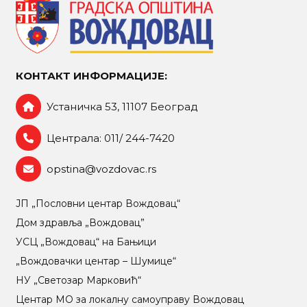
КОНТАКТ ИНФОРМАЦИЈЕ:
Устаничка 53, 11107 Београд
Централа: 011/ 244-7420
opstina@vozdovac.rs
ЈП „Пословни центар Вождовац“
Дом здравља „Вождовац”
УСЦ „Вождовац“ на Бањици
„Вождовачки центар – Шумице“
НУ „Светозар Марковић“
Центар МO за локалну самоуправу Вождовац