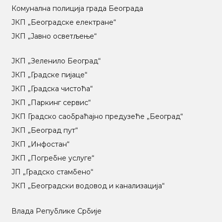
Комунална полиција града Београда
ЈКП „Београдске електране“
ЈКП „Јавно осветљење“
ЈКП „Зеленило Београд“
ЈКП „Градске пијаце“
ЈКП „Градска чистоћа“
ЈКП „Паркинг сервис“
ЈКП Градско саобраћајно предузеће „Београд“
ЈКП „Београд пут“
ЈКП „Инфостан“
ЈКП „Погребне услуге“
ЈП „Градско стамбено“
ЈКП „Београдски водовод и канализација“
Влада Републике Србије