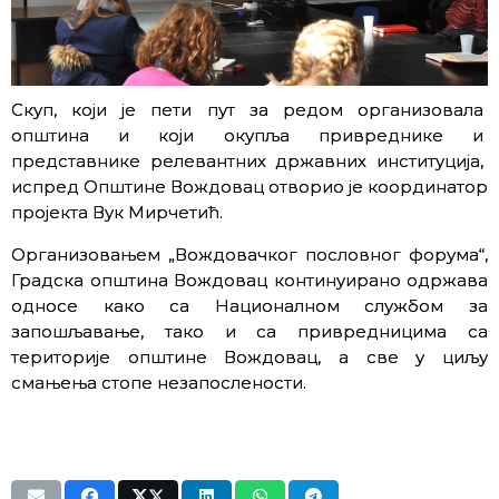
Скуп, који је пети пут за редом организовала
општина и који окупља привреднике и
представнике релевантних државних институција,
испред Општине Вождовац отворио је координатор
пројекта Вук Мирчетић.
Организовањем „Вождовачког пословног форума“,
Градска општина Вождовац континуирано одржава
односе како са Националном службом за
запошљавање, тако и са привредницима са
територије општине Вождовац, а све у циљу
смањења стопе незапослености.