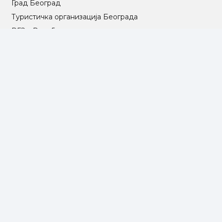
Град Београд
Туристичка организација Београда
РГЗ – Републички геодетски завод
АПР – Агенција за привредне регистре
©2025 Opština Voždovac. Designed by
NEXT VISION