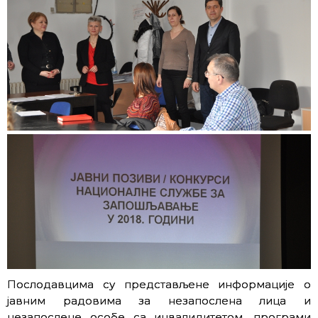
Послодавцима су представљене информације о
јавним радовима за незапослена лица и
незапослене особе са инвалидитетом, програми