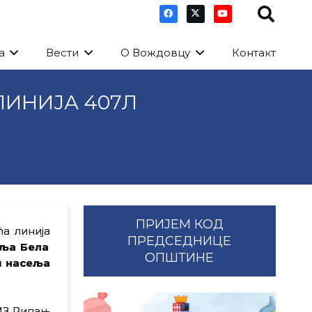
а
Вести
О Вождовцу
Контакт
ЛИНИЈА 407Л
ПРИЈЕМ КОД
ћа линија
ПРЕДСЕДНИЦЕ
еља Бела
ОПШТИНЕ
ти насеља
 МЗ Рипањ