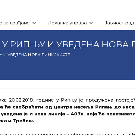
с за грађане
Локална управа
Јавност рад
 У РИПЊУ И УВЕДЕНА НОВА 
У И УВЕДЕНА НОВА ЛИНИЈА 407Л
ка 20.02.2018. године у Рипњу је продужена постоје
ја ће саобраћати од центра насеља Рипањ до нас
 уведена је и нова линија – 407л, која ће повезива
ека и Требеж.
ријату за јавни превоз су се обратили представници