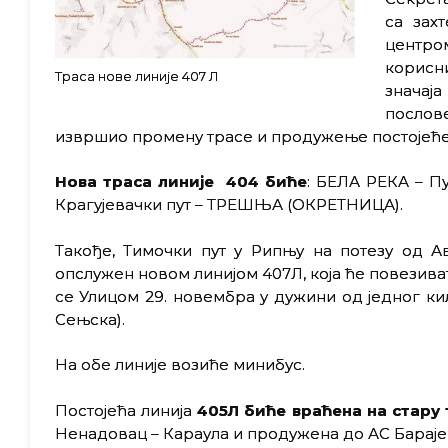
са зах
центром
корисни
Траса нове линије 407 Л
значај
послове
извршио промену трасе и продужење постојеће 
Нова траса линије 404 биће
: БЕЛА РЕКА – Пу
Крагујевачки пут – ТРЕШЊА (ОКРЕТНИЦА).
Такође, Тимочки пут у Рипњу на потезу од 
опслужен новом линијом 407Л, која ће повезива
се Улицом 29. новембра у дужини од једног к
Сењска).
На обе линије возиће минибус.
Постојећа линија
405Л биће враћена на стару 
Ненадовац – Караула и продужена до АС Бараје