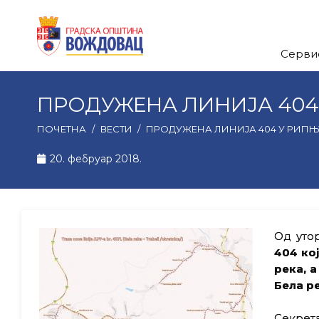
Серви
ПРОДУЖЕНА ЛИНИЈА 404
ПОЧЕТНА
/
ВЕСТИ
/
ПРОДУЖЕНА ЛИНИЈА 404 У РИПЊ
20. фебруар 2018.
Од утор
404 ко
река, а
Бела р
Секрета