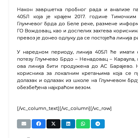
Након завршетка пробног рада и анализе па
405Л која је крајем 2017. године Тимочки
Глумчевог брда до Беле реке, размене информ
ГО Вождовац, као и доспелих захтева корисника
превоз је донео одлуку да се постојећа линија р
У наредном периоду, линија 405Л ће имати 
потезу Глумчево Брдо – Ненадовац – Караула,
ова линија бити продужена до АС Барајево. Н
корисника за локалним кретањима која се п
долазак и одлазак из школе на Глумчевом брду
обезбеђена најкраћом везом.
[/vc_column_text][/vc_column][/vc_row]