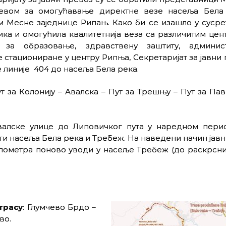
тевом за омогућавање директне везе насеља Бела
 Месне заједнице Рипањ. Како би се изашло у сусре
ка и омогућила квалитетнија веза са различитим це
а за образовање, здравствену заштиту, админис
 стациониране у центру Рипња, Секретаријат за јавни 
линије 404 до насеља Бела река.
т за Колонију – Авалска – Пут за Трешњу – Пут за Па
Авалске улице до Липовичког пута у наредном пери
ти насеља Бела река и Требеж. На наведени начин јав
илометра поново уводи у насеље Требеж (до раскрсни
трасу
: Глумчево Брдо –
во.