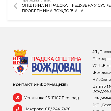
Претходни чланак
ОПШТИНА И ГРАДСКА ПРЕДУЗЕЋА У СУСРЕ
ПРОБЛЕМИМА ВОЖДОВЧАНА
ЈП „Посло
Дом здра
УСЦ „Вож
„Вождова
НУ „Свет
КОНТАКТ ИНФОРМАЦИЈЕ:
Центар МO
Вождова
Устаничка 53, 11107 Београд
Комунална
ЈКП „Беог
Централа: 011/ 244-7420