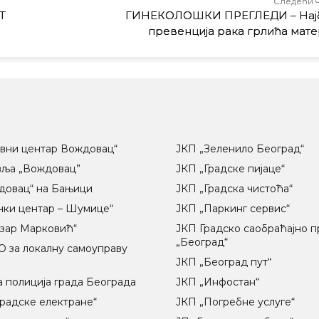
Следећи 
Т
ГИНЕКОЛОШКИ ПРЕГЛЕДИ – Нај
превенција рака грлића мат
вни центар Вождовац“
ЈКП „Зеленило Београд“
вља „Вождовац”
ЈКП „Градске пијаце“
довац“ на Бањици
ЈКП „Градска чистоћа“
чки центар – Шумице“
ЈКП „Паркинг сервис“
озар Марковић“
ЈКП Градско саобраћајно 
„Београд“
 за локалну самоуправу
ц
ЈКП „Београд пут“
 полиција града Београда
ЈКП „Инфостан“
радске електране“
ЈКП „Погребне услуге“