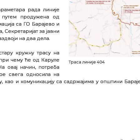
раметара рада линије
м путем продужена од
ација са ГО Барајево и
, Секретаријат за јавни
аздвоји на два дела.
стару кружну трасу на
 при чему ће од Каруле
Траса линије 404
а овај начин, потреба
ре свега односила на
, као и комуникацију са садржајима у општини Барај