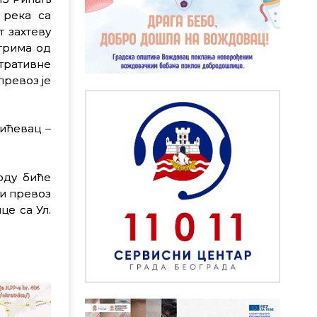
 река са
т захтеву
нтрима од
тративне
превоз је
вићевац –
оду биће
ни превоз
це са Ул.