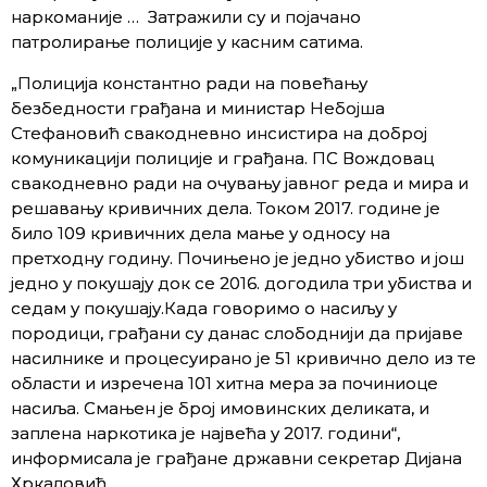
наркоманије … Затражили су и појачано
патролирање полиције у касним сатима.
„Полиција константно ради на повећању
безбедности грађана и министар Небојша
Стефановић свакодневно инсистира на доброј
комуникацији полиције и грађана. ПС Вождовац
свакодневно ради на очувању јавног реда и мира и
решавању кривичних дела. Током 2017. године је
било 109 кривичних дела мање у односу на
претходну годину. Почињено је једно убиство и још
једно у покушају док се 2016. догодила три убиства и
седам у покушају.Када говоримо о насиљу у
породици, грађани су данас слободнији да пријаве
насилнике и процесуирано је 51 кривично дело из те
области и изречена 101 хитна мера за починиоце
насиља. Смањен је број имовинских деликата, и
заплена наркотика је највећа у 2017. години“,
информисала је грађане државни секретар Дијана
Хркаловић.