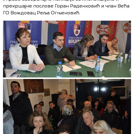
прекршајне послове Горан Раденковић и члан Већа
ГО Вождовац Реља Огњеновић.