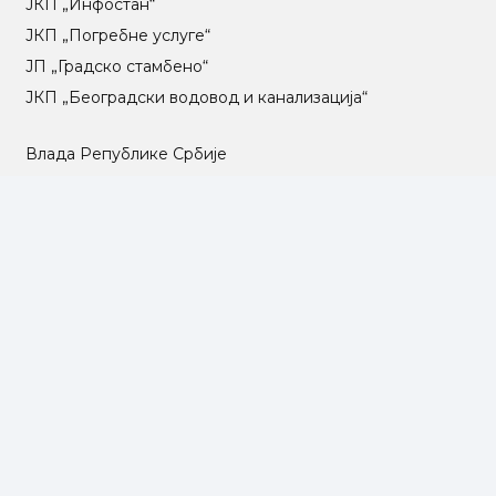
ЈКП „Инфостан“
ЈКП „Погребне услуге“
ЈП „Градско стамбено“
ЈКП „Београдски водовод и канализација“
Влада Републике Србије
Град Београд
Туристичка организација Београда
РГЗ – Републички геодетски завод
АПР – Агенција за привредне регистре