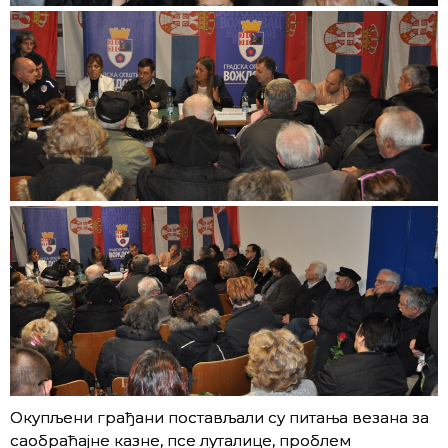
Окупљени грађани постављали су питања везана за
саобраћајне казне, псе луталице, проблем