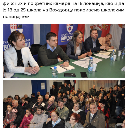
фиксних и покретних камера на 16 локација, као и да
је 18 од 25 школа на Вождовцу покривено школским
полицајцем.