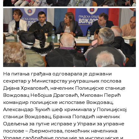
На питања грађана одговарала је државни
секретар у Министарству унутрашњих послова
Дијана Хркаловић, начелник Полицијске станице
Вождовац Небојша Драговић, Милован Перић
командир полицијске испоставе Вождовац,
Александар Ђукић шеф криминала у Полицијској
станици Вождовац, Бранка Попадић начелник
Одељења за путне исправе у Управи за управне
послове – Љермонтова, помоћник начелника
Управе саобраћајне полиције за инспекцијске и