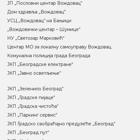
ЈП „Пословни центар Вождовац“
Дом здравља „Вождовац”
УСЦ „Вождовац“ на Бањици
„Вождовачки центар – Шумице“
НУ „Светозар Марковић“
Центар МO за локалну самоуправу Вождовац
Комунална полиција града Београда
ЈКП „Београдске електране“
ЈКП „Јавно осветљење“
ЈКП „Зеленило Београд“
ЈКП „Градске пијаце“
ЈКП „Градска чистоћа“
ЈКП „Паркинг сервис“
ЈКП Градско саобраћајно предузеће „Београд“
ЈКП „Београд пут“