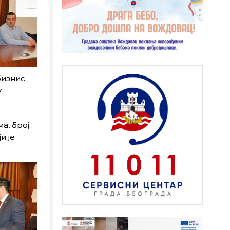
бизнис
у
а, број
и је