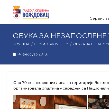
Сервис з
ОБУКА ЗА НЕЗАПОСЛЕН
ПОЧЕТНА
/
ВЕСТИ
/
АКТУЕЛНО
/
ОБУКА ЗА НЕЗАПО
14. фебруар 2018.
Око 70 незапослених лица са територије Вождов
организовала општина у сарадњи са Национал