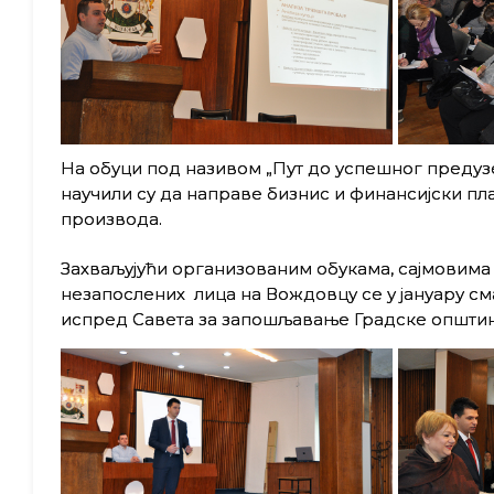
На обуци под називом „Пут до успешног предузе
научили су да направе бизнис и финансијски пл
производа.
Захваљујући организованим обукама, сајмовим
незапослених лица на Вождовцу се у јануару сма
испред Савета за запошљавање Градске општин