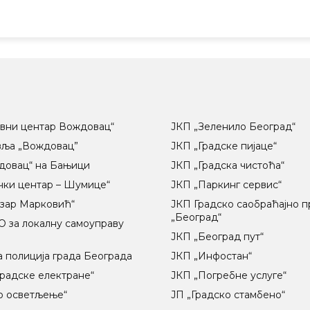
вни центар Вождовац“
ЈКП „Зеленило Београд“
вља „Вождовац”
ЈКП „Градске пијаце“
довац“ на Бањици
ЈКП „Градска чистоћа“
чки центар – Шумице“
ЈКП „Паркинг сервис“
озар Марковић“
ЈКП Градско саобраћајно 
„Београд“
 за локалну самоуправу
ц
ЈКП „Београд пут“
 полиција града Београда
ЈКП „Инфостан“
радске електране“
ЈКП „Погребне услуге“
о осветљење“
ЈП „Градско стамбено“