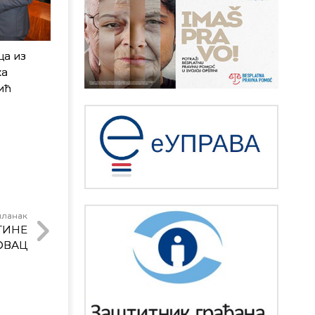
ца из
ка
ић
чланак
ТИНЕ
ОВАЦ