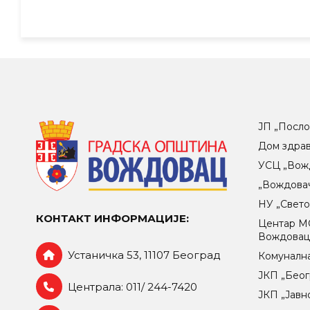
ЈП „Посло
Дом здра
УСЦ „Вож
„Вождова
НУ „Свет
КОНТАКТ ИНФОРМАЦИЈЕ:
Центар МO
Вождова
Устаничка 53, 11107 Београд
Комунална
ЈКП „Беог
Централа: 011/ 244-7420
ЈКП „Јавн