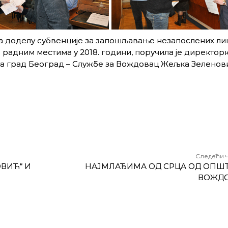
за доделу субвенције за запошљавање незапослених ли
радним местима у 2018. години, поручила је директор
а град Београд – Службе за Вождовац Жељка Зеленов
Следећи 
ВИЋ“ И
НАЈМЛАЂИМА ОД СРЦА ОД ОПШ
ВОЖД