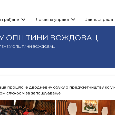
а грађане
Локална управа
Јавност рада
Е У ОПШТИНИ ВОЖДОВАЦ
СЛЕНЕ У ОПШТИНИ ВОЖДОВАЦ
ца прошло је дводневну обуку о предузетништву коју ј
ном службом за запошљавање.