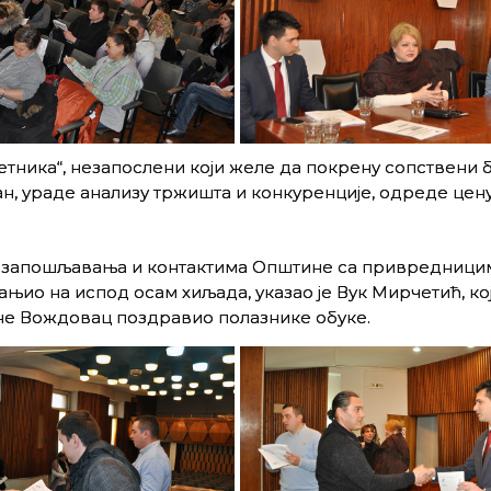
тника“, незапослени који желе да покрену сопствени 
ан, ураде анализу тржишта и конкуренције, одреде цен
а запошљавања и контактима Општине са привредницим
њио на испод осам хиљада, указао је Вук Мирчетић, кој
е Вождовац поздравио полазнике обуке.