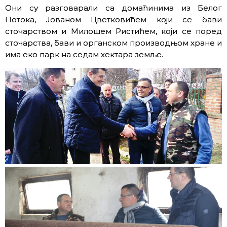
Они су разговарали са домаћинима из Белог
Потока, Joваном Цветковићем који се бави
сточарством и Милошем Ристићем, који се поред
сточарства, бави и органском производњом хране и
има еко парк на седам хектара земље.