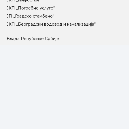
ЈКП „Погребне услуге“
ЈП „Градско стамбено“
ЈКП „Београдски водовод и канализација“
Влада Републике Србије
Град Београд
Туристичка организација Београда
РГЗ – Републички геодетски завод
АПР – Агенција за привредне регистре