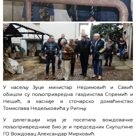
У насељу Зуце министар Недимовић и Савић
обишли су пољопривредна газдинства Спремић и
Нешић, а касније и сточарско домаћинство
Томислава Недељковића у Рипњу.
У делегацији која је посетила вождовачке
пољопривреднике био је и председник Скупштине
ГО Вождовац Александар Мирковић.