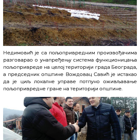
Недимовић је са пољопривредним произвођачима
разговарао o унапређењу системa функционицања
пољопривреде на целој територији града Београда,
а председник општине Вождовац Савић је истакао
да је циљ локалне управе потпуно оживљавање
пољопривредне гране на територији општине.