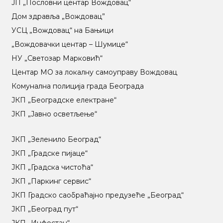
ЈП „Пословни центар Вождовац“
Дом здравља „Вождовац”
УСЦ „Вождовац“ на Бањици
„Вождовачки центар – Шумице“
НУ „Светозар Марковић“
Центар МO за локалну самоуправу Вождовац
Комунална полиција града Београда
ЈКП „Београдске електране“
ЈКП „Јавно осветљење“
ЈКП „Зеленило Београд“
ЈКП „Градске пијаце“
ЈКП „Градска чистоћа“
ЈКП „Паркинг сервис“
ЈКП Градско саобраћајно предузеће „Београд“
ЈКП „Београд пут“
ЈКП „Инфостан“