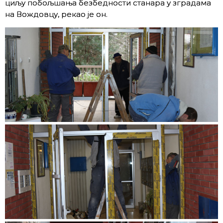
циљу побољшања безбедности станара у зградама
на Вождовцу, рекао је он.