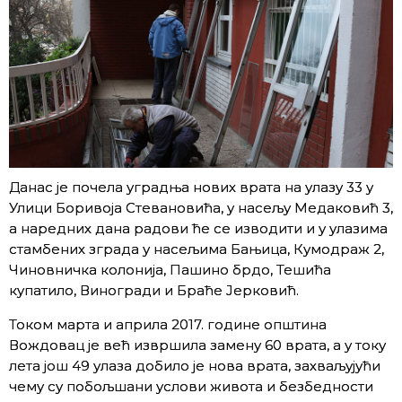
Данас је почела уградња нових врата на улазу 33 у
Улици Боривоја Стевановића, у насељу Медаковић 3,
а наредних дана радови ће се изводити и у улазима
стамбених зграда у насељима Бањица, Кумодраж 2,
Чиновничка колонија, Пашино брдо, Тешића
купатило, Виногради и Браће Јерковић.
Током марта и априла 2017. године општина
Вождовац је већ извршила замену 60 врата, а у току
лета још 49 улаза добило је нова врата, захваљујући
чему су побољшани услови живота и безбедности