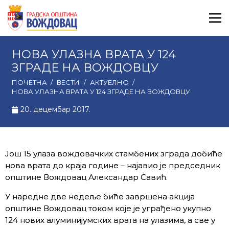
НОВА УЛАЗНА ВРАТА У 124
ЗГРАДЕ НА ВОЖДОВЦУ
ПОЧЕТНА
/
ВЕСТИ
/
АКТУЕЛНО
/
НОВА УЛАЗНА ВРАТА У 124 ЗГРАДЕ НА ВОЖДОВЦУ
20. децембар 2017.
Још 15 улаза вождовачких стамбених зграда добиће
нова врата до краја године – најавио је председник
општине Вождовац Александар Савић.
У наредне две недеље биће завршена акција
општине Вождовац током које је уграђено укупно
124 нових алуминијумских врата на улазима, а све у