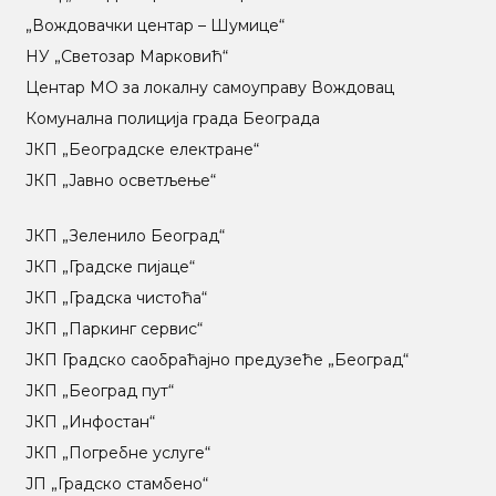
„Вождовачки центар – Шумице“
НУ „Светозар Марковић“
Центар МO за локалну самоуправу Вождовац
Комунална полиција града Београда
ЈКП „Београдске електране“
ЈКП „Јавно осветљење“
ЈКП „Зеленило Београд“
ЈКП „Градске пијаце“
ЈКП „Градска чистоћа“
ЈКП „Паркинг сервис“
ЈКП Градско саобраћајно предузеће „Београд“
ЈКП „Београд пут“
ЈКП „Инфостан“
ЈКП „Погребне услуге“
ЈП „Градско стамбено“