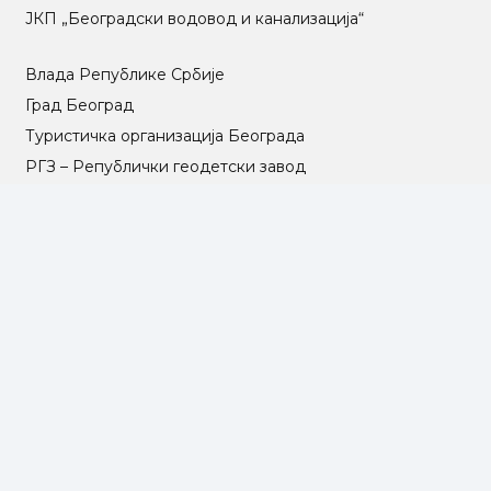
ЈКП „Београдски водовод и канализација“
Влада Републике Србије
Град Београд
Туристичка организација Београда
РГЗ – Републички геодетски завод
АПР – Агенција за привредне регистре