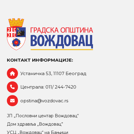
КОНТАКТ ИНФОРМАЦИЈЕ:
Устаничка 53, 11107 Београд
Централа: 011/ 244-7420
opstina@vozdovac.rs
ЈП „Пословни центар Вождовац“
Дом здравља „Вождовац”
УСЦ „Вождовац“ на Бањици