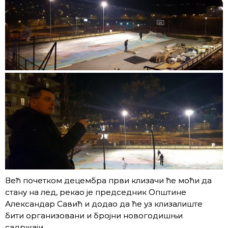
Већ почетком децембра први клизачи ће моћи да
стану на лед, рекао је председник Општине
Александар Савић и додао да ће уз клизалиште
бити организовани и бројни новогодишњи
садржаји.