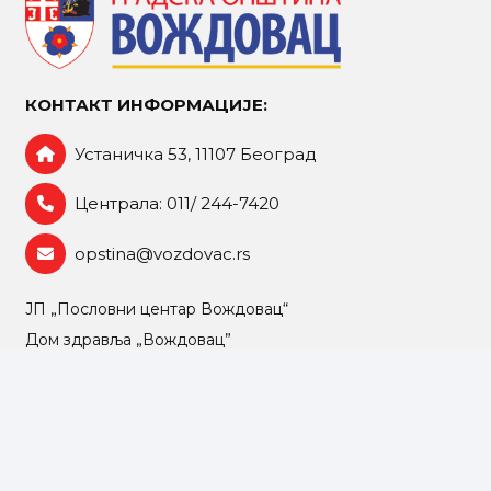
КОНТАКТ ИНФОРМАЦИЈЕ:
Устаничка 53, 11107 Београд
Централа: 011/ 244-7420
opstina@vozdovac.rs
ЈП „Пословни центар Вождовац“
Дом здравља „Вождовац”
УСЦ „Вождовац“ на Бањици
„Вождовачки центар – Шумице“
НУ „Светозар Марковић“
Центар МO за локалну самоуправу Вождовац