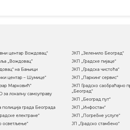
вни центар Вождовац“
ЈКП „Зеленило Београд“
вља „Вождовац”
ЈКП „Градске пијаце“
довац“ на Бањици
ЈКП „Градска чистоћа“
чки центар – Шумице“
ЈКП „Паркинг сервис“
озар Марковић“
ЈКП Градско саобраћајно 
„Београд“
 за локалну самоуправу
ц
ЈКП „Београд пут“
 полиција града Београда
ЈКП „Инфостан“
радске електране“
ЈКП „Погребне услуге“
о осветљење“
ЈП „Градско стамбено“