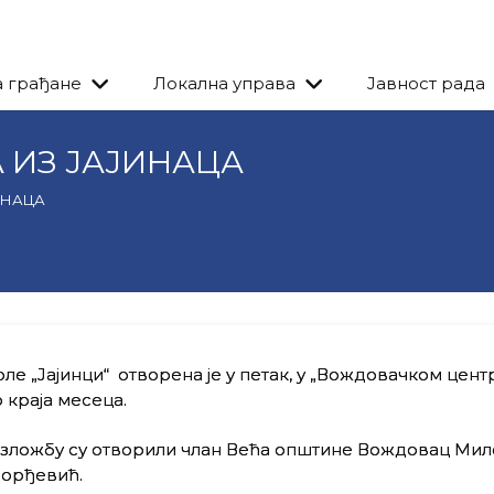
а грађане
Локална управа
Јавност рада
 ИЗ ЈАЈИНАЦА
ИНАЦА
 „Јајинци“ отворена је у петак, у „Вождовачком центр
 краја месеца.
 изложбу су отворили члан Већа општине Вождовац Ми
Ђорђевић.