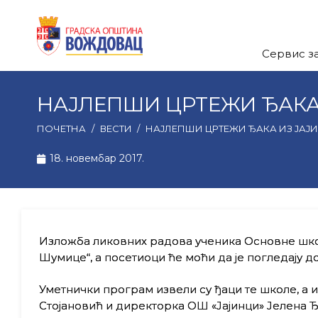
Сервис з
НАЈЛЕПШИ ЦРТЕЖИ ЂАКА
ПОЧЕТНА
/
ВЕСТИ
/
НАЈЛЕПШИ ЦРТЕЖИ ЂАКА ИЗ ЈАЈ
18. новембар 2017.
Изложба ликовних радова ученика Основне школе
Шумице“, а посетиоци ће моћи да је погледају до
Уметнички програм извели су ђаци те школе, а
Стојановић и директорка ОШ «Јајинци» Јелена 