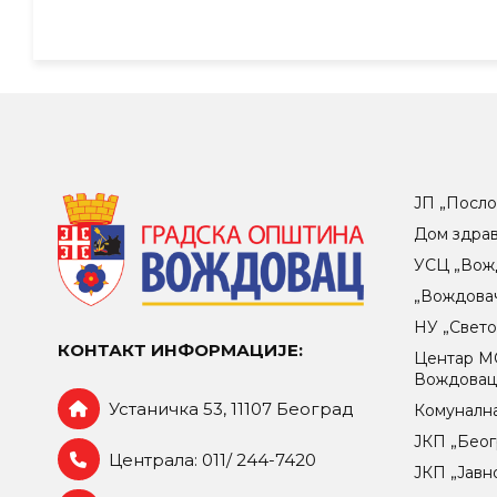
ЈП „Посло
Дом здра
УСЦ „Вож
„Вождова
НУ „Свет
КОНТАКТ ИНФОРМАЦИЈЕ:
Центар МO
Вождова
Устаничка 53, 11107 Београд
Комунална
ЈКП „Беог
Централа: 011/ 244-7420
ЈКП „Јавн