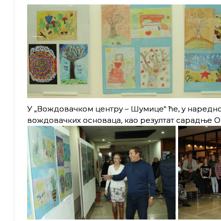
У „Вождовачком центру – Шумице“ ће, у наредн
вождовачких основаца, као резултат сарадње О