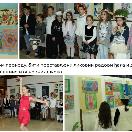
ом периоду, бити престављени ликовни радови ђака и 
пштине и основних школа.