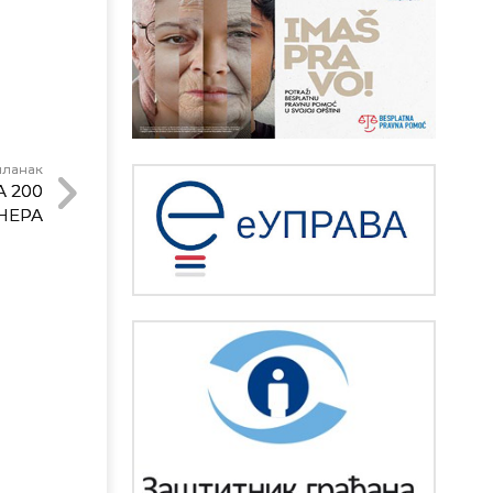
чланак
 200
НЕРА