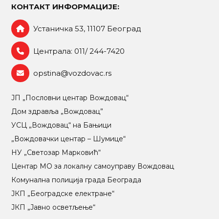
КОНТАКТ ИНФОРМАЦИЈЕ:
Устаничка 53, 11107 Београд
Централа: 011/ 244-7420
opstina@vozdovac.rs
ЈП „Пословни центар Вождовац“
Дом здравља „Вождовац”
УСЦ „Вождовац“ на Бањици
„Вождовачки центар – Шумице“
НУ „Светозар Марковић“
Центар МO за локалну самоуправу Вождовац
Комунална полиција града Београда
ЈКП „Београдске електране“
ЈКП „Јавно осветљење“