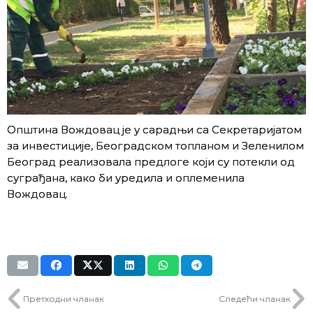
Општина Вождовац је у сарадњи са Секретаријатом
за инвестиције, Београдском топланом и Зеленилом
Београд реализовала предлоге који су потекли од
суграђана, како би уредила и оплеменила
Вождовац.
Претходни чланак
Следећи чланак