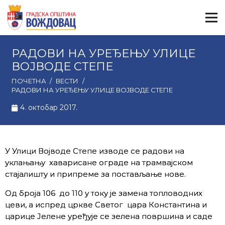
РАДОВИ НА УРЕЂЕЊУ УЛИЦЕ
ВОЈВОДЕ СТЕПЕ
ПОЧЕТНА
/
ВЕСТИ
/
РАДОВИ НА УРЕЂЕЊУ УЛИЦЕ ВОЈВОДЕ СТЕПЕ
4. октобар 2017.
У Улици Војводе Степе изводе се радови на
уклањању хаварисане ограде на трамвајском
стајалишту и припреме за постављање нове.
Од броја 106 до 110 у току је замена топловодних
цеви, а испред цркве Светог цара Константина и
царице Јелене уређује се зелена површина и саде