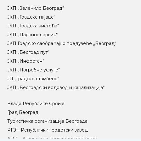
ЈКП „Зеленило Београд“
ЈКП „Градске пијаце“
ЈКП „Градска чистоћа“
ЈКП „Паркинг сервис“
ЈКП Градско саобраћајно предузеће „Београд“
ЈКП „Београд пут“
ЈКП „Инфостан“
ЈКП „Погребне услуге“
ЈП „Градско стамбено“
ЈКП „Београдски водовод и канализација“
Влада Републике Србије
Град Београд
Туристичка организација Београда
РГЗ – Републички геодетски завод
АПР – Агенција за привредне регистре