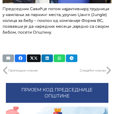
Председник Савић је потом најјактивнијој трудници
у кампањи за паркинг места, уручио Џангл (Jungle)
колица за бебу – поклон од компаније Форма ВС,
позвавши је да наредних месеци ,заједно са својом
бебом, посети Општину.
Претходни чланак
Следећи чланак
ПРИЈЕМ КОД ПРЕДСЕДНИЦЕ
ОПШТИНЕ