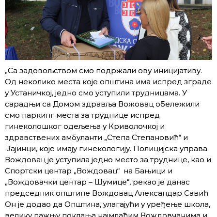
„Са задовољством смо подржали ову иницијативу.
Од неколико места које општина има испред зграде
у Устаничкој, једно смо уступили трудницама. У
сарадњи са Домом здравља Вожовац обележили
смо паркинг места за труднице испред
гинеколошког одељења у Криволочкој и
здравствених амбуланти „Степа Степановић“ и
Јајинци, које имају гинекологију. Полицијска управа
Вождовац је уступила једно место за труднице, као и
Спортски центар „Вождовац“ на Бањици и
„Вождовачки центар – Шумице“, рекао је данас
председник општине Вождовац Александар Савић.
Он је додао да Општина, улагајући у уређење школа,
велику пажњу поклања најмлађим Вождовчанима и