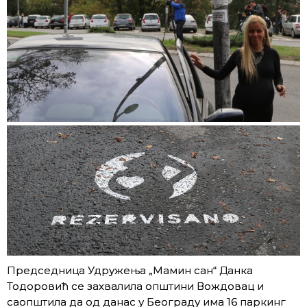
Председница Удружења „Мамин сан“ Данка
Тодоровић се захвалила општини Вождовац и
саопштила да од данас у Београду има 16 паркинг