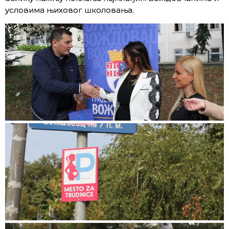
условима њиховог школовања.