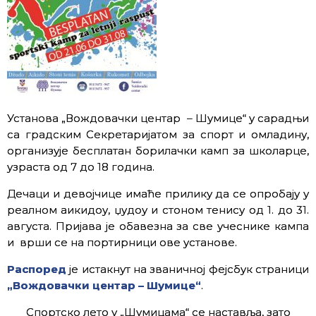
Установа „Вождовачки центар – Шумице“ у сарадњи
са градским Секретаријатом за спорт и омладину,
организује бесплатан борилачки камп за школарце,
узраста од 7 до 18 година.
Дечаци и девојчице имаће прилику да се опробају у
реалном аикидоу, џудоу и стоном тенису од 1. до 31.
августа. Пријава је обавезна за све учеснике кампа
и врши се на портирници ове установе.
Распоред
је истакнут на званичној фејсбук страници
„Вождовачки центар – Шумице“
.
Спортско лето у „Шумицама“ се наставља, зато