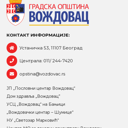
КОНТАКТ ИНФОРМАЦИЈЕ:
Устаничка 53, 11107 Београд
Централа: 011/ 244-7420
opstina@vozdovac.rs
ЈП „Пословни центар Вождовац“
Дом здравља „Вождовац”
УСЦ „Вождовац“ на Бањици
„Вождовачки центар – Шумице“
НУ „Светозар Марковић“