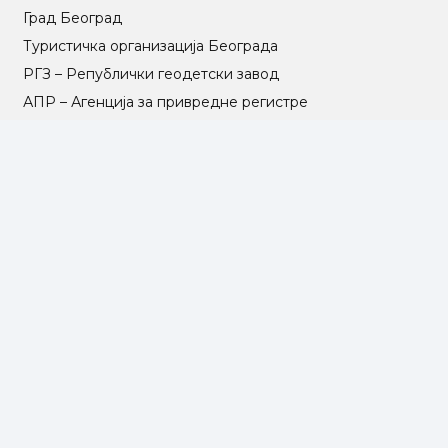
Град Београд
Туристичка организација Београда
РГЗ – Републички геодетски завод
АПР – Агенција за привредне регистре
©2025 Opština Voždovac. Designed by
NEXT VISION
МАПА САЈТА