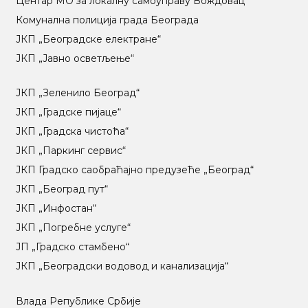
Центар МO за локалну самоуправу Вождовац
Комунална полиција града Београда
ЈКП „Београдске електране“
ЈКП „Јавно осветљење“
ЈКП „Зеленило Београд“
ЈКП „Градске пијаце“
ЈКП „Градска чистоћа“
ЈКП „Паркинг сервис“
ЈКП Градско саобраћајно предузеће „Београд“
ЈКП „Београд пут“
ЈКП „Инфостан“
ЈКП „Погребне услуге“
ЈП „Градско стамбено“
ЈКП „Београдски водовод и канализација“
Влада Републике Србије