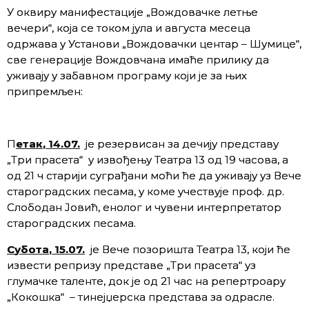
У оквиру манифестације „Вождовачке летње
вечери“, која се током јула и августа месеца
одржава у Установи „Вождовачки центар – Шумице“,
све генерације Вождовчана имаће прилику да
уживају у забавном програму који је за њих
припремљен:
П
етак
, 14.07
.
је резервисан за дечију представу
„Три прасета“ у извођењу Театра 13 од 19 часова, а
од 21 ч старији суграђани моћи ће да уживају уз Вече
староградских песама, у коме учествује проф. др.
Слободан Јовић, енолог и чувени интерпретатор
староградских песама.
С
убота
, 15.07.
је Вече позоришта Театра 13, који ће
извести репризу представе „Три прасета“ уз
глумачке таленте, док је од 21 час на репертроару
„Кокошка“ – тинејџерска представа за одрасле.