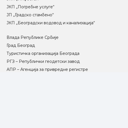
ЈКП „Погребне услуге“
ЈП „Градско стамбено“
ЈКП „Београдски водовод и канализација“
Влада Републике Србије
Град Београд
Туристичка организација Београда
РГЗ – Републички геодетски завод
АПР – Агенција за привредне регистре