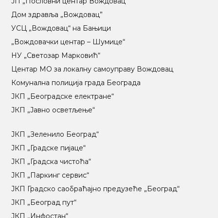
ЈП „Пословни центар Вождовац“
Дом здравља „Вождовац”
УСЦ „Вождовац“ на Бањици
„Вождовачки центар – Шумице“
НУ „Светозар Марковић“
Центар МO за локалну самоуправу Вождовац
Комунална полиција града Београда
ЈКП „Београдске електране“
ЈКП „Јавно осветљење“
ЈКП „Зеленило Београд“
ЈКП „Градске пијаце“
ЈКП „Градска чистоћа“
ЈКП „Паркинг сервис“
ЈКП Градско саобраћајно предузеће „Београд“
ЈКП „Београд пут“
ЈКП „Инфостан“