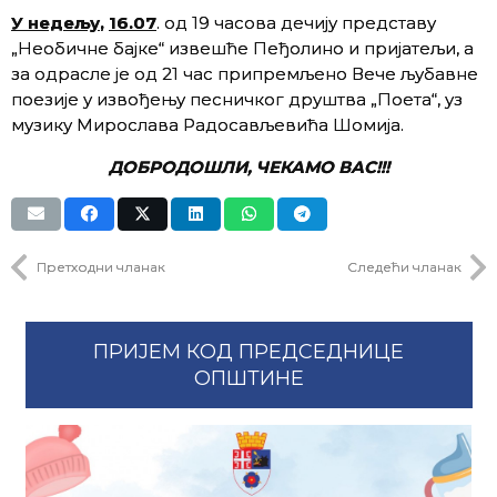
У недељу
,
16.07
. од 19 часова дечију представу
„Необичне бајке“ извешће Пеђолино и пријатељи, а
за одрасле је од 21 час припремљено Вече љубавне
поезије у извођењу песничког друштва „Поета“, уз
музику Мирослава Радосављевића Шомија.
ДОБРОДОШЛИ
,
ЧЕКАМО ВАС!!!
Претходни чланак
Следећи чланак
ПРИЈЕМ КОД ПРЕДСЕДНИЦЕ
ОПШТИНЕ