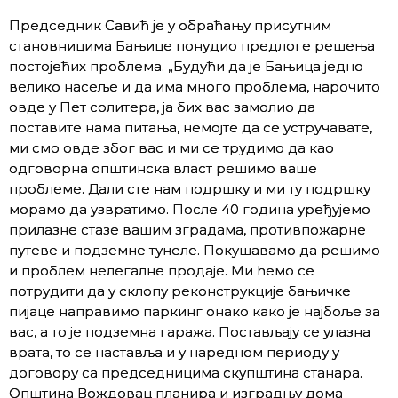
Председник Савић је у обраћању присутним
становницима Бањице понудио предлоге решења
постојећих проблема. „Будући да је Бањица једно
велико насеље и да има много проблема, нарочито
овде у Пет солитера, ја бих вас замолио да
поставите нама питања, немојте да се устручавате,
ми смо овде због вас и ми се трудимо да као
одговорна општинска власт решимо ваше
проблеме. Дали сте нам подршку и ми ту подршку
морамо да узвратимо. После 40 година уређујемо
прилазне стазе вашим зградама, противпожарне
путеве и подземне тунеле. Покушавамо да решимо
и проблем нелегалне продаје. Ми ћемо се
потрудити да у склопу реконструкције бањичке
пијаце направимо паркинг онако како је најбоље за
вас, а то је подземна гаража. Постављају се улазна
врата, то се наставља и у наредном периоду у
договору са председницима скупштина станара.
Општина Вождовац планира и изградњу дома