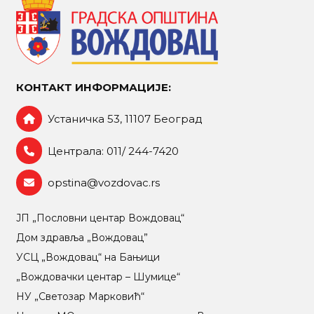
КОНТАКТ ИНФОРМАЦИЈЕ:
Устаничка 53, 11107 Београд
Централа: 011/ 244-7420
opstina@vozdovac.rs
ЈП „Пословни центар Вождовац“
Дом здравља „Вождовац”
УСЦ „Вождовац“ на Бањици
„Вождовачки центар – Шумице“
НУ „Светозар Марковић“