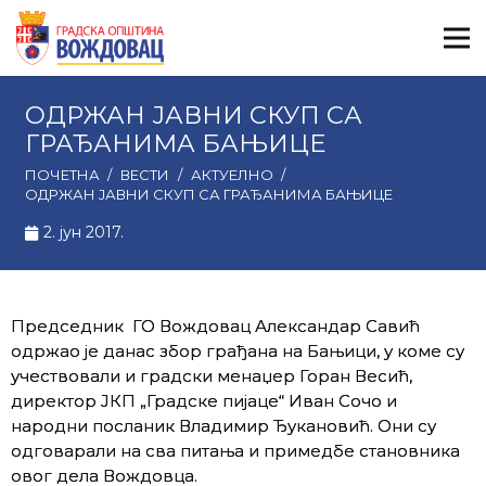
ОДРЖАН ЈАВНИ СКУП СА
ГРАЂАНИМА БАЊИЦЕ
ПОЧЕТНА
/
ВЕСТИ
/
АКТУЕЛНО
/
ОДРЖАН ЈАВНИ СКУП СА ГРАЂАНИМА БАЊИЦЕ
2. јун 2017.
Председник ГО Вождовац Александар Савић
одржао је данас збор грађана на Бањици, у коме су
учествовали и градски менаџер Горан Весић,
директор ЈКП „Градске пијаце“ Иван Сочо и
народни посланик Владимир Ђукановић. Они су
одговарали на сва питања и примедбе становника
овог дела Вождовца.