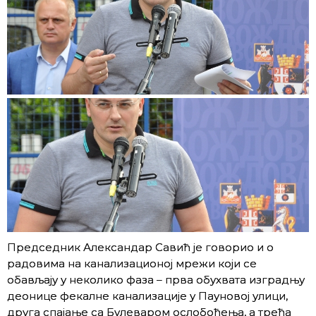
Председник Александар Савић је говорио и о
радовима на канализационој мрежи који се
обављају у неколико фаза – прва обухвата изградњу
деонице фекалне канализације у Пауновој улици,
друга спајање са Булеваром ослобођења, а трећа