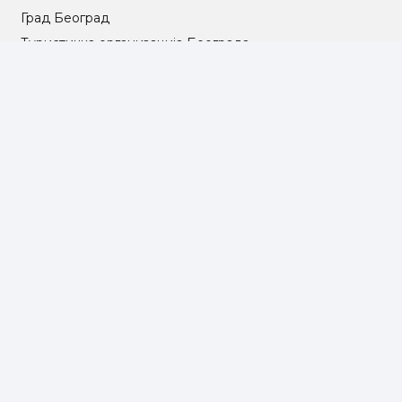
Град Београд
Туристичка организација Београда
РГЗ – Републички геодетски завод
АПР – Агенција за привредне регистре