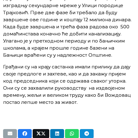
изградњу секундарне мреже у Улици породице
Трајковић. Прве две фазе би требало да буду
завршене ове године и коштају 12 милиона динара.
Када буде завршена и трећа фаза радова око 500
домаћинстава коначно ће добити канализацију.
Улагано је у претходном периоду и по бањичким
школама, а крајем прошле године базени на
Бањици враћени су у надлежност Општине.
Грађани су на крају састанка имали прилику да дају
своје предлоге и захтеве, као и да закажу пријем
код председника који се одржава сваког уторка.
Они су се захвалили руководству на издвојеном
времену, жељи и великом труду како би Вождовац
постао лепше место за живот.