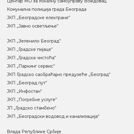
Центар МO за локалну самоуправу Вождовац
Комунална полиција града Београда
ЈКП „Београдске електране“
ЈКП „Јавно осветљење“
ЈКП „Зеленило Београд“
ЈКП „Градске пијаце“
ЈКП „Градска чистоћа“
ЈКП „Паркинг сервис“
ЈКП Градско саобраћајно предузеће „Београд“
ЈКП „Београд пут“
ЈКП „Инфостан“
ЈКП „Погребне услуге“
ЈП „Градско стамбено“
ЈКП „Београдски водовод и канализација“
Влада Републике Србије