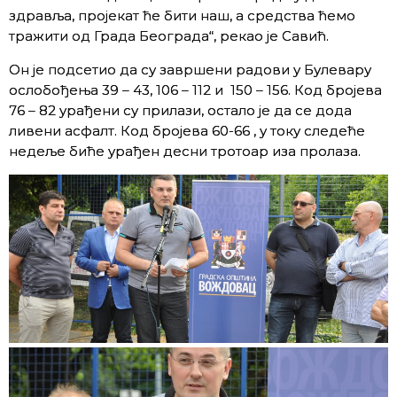
здравља, пројекат ће бити наш, а средства ћемо
тражити од Града Београда“, рекао је Савић.
Он је подсетио да су завршени радови у Булевару
ослобођења 39 – 43, 106 – 112 и 150 – 156. Код бројева
76 – 82 урађени су прилази, остало је да се дода
ливени асфалт. Код бројева 60-66 , у току следеће
недеље биће урађен десни тротоар иза пролаза.