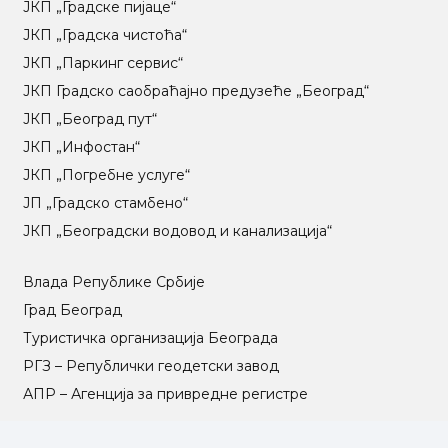
ЈКП „Градске пијаце“
ЈКП „Градска чистоћа“
ЈКП „Паркинг сервис“
ЈКП Градско саобраћајно предузеће „Београд“
ЈКП „Београд пут“
ЈКП „Инфостан“
ЈКП „Погребне услуге“
ЈП „Градско стамбено“
ЈКП „Београдски водовод и канализација“
Влада Републике Србије
Град Београд
Туристичка организација Београда
РГЗ – Републички геодетски завод
АПР – Агенција за привредне регистре