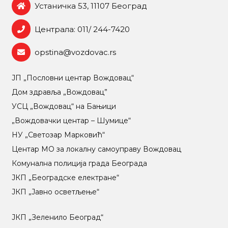
Устаничка 53, 11107 Београд
Централа: 011/ 244-7420
opstina@vozdovac.rs
ЈП „Пословни центар Вождовац“
Дом здравља „Вождовац”
УСЦ „Вождовац“ на Бањици
„Вождовачки центар – Шумице“
НУ „Светозар Марковић“
Центар МO за локалну самоуправу Вождовац
Комунална полиција града Београда
ЈКП „Београдске електране“
ЈКП „Јавно осветљење“
ЈКП „Зеленило Београд“