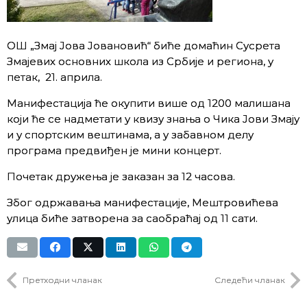
ОШ „Змај Јова Јовановић“ биће домаћин Сусрета
Змајевих основних школа из Србије и региона, у
петак, 21. априла.
Манифестација ће окупити више од 1200 малишана
који ће се надметати у квизу знања о Чика Јови Змају
и у спортским вештинама, а у забавном делу
програма предвиђен је мини концерт.
Почетак дружења је заказан за 12 часова.
Због одржавања манифестације, Мештровићева
улица биће затворена за саобраћај од 11 сати.
Претходни чланак
Следећи чланак