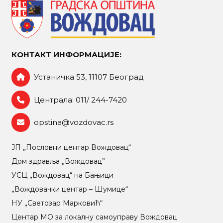
КОНТАКТ ИНФОРМАЦИЈЕ:
Устаничка 53, 11107 Београд
Централа: 011/ 244-7420
opstina@vozdovac.rs
ЈП „Пословни центар Вождовац“
Дом здравља „Вождовац”
УСЦ „Вождовац“ на Бањици
„Вождовачки центар – Шумице“
НУ „Светозар Марковић“
Центар МO за локалну самоуправу Вождовац