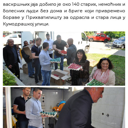
васкршњих јаја добило је око 140 старих, немоћних и
болесних људи без дома и бриге који привремено
бораве у Прихватилишту за одрасла и стара лица у
Кумодрашкој улици.