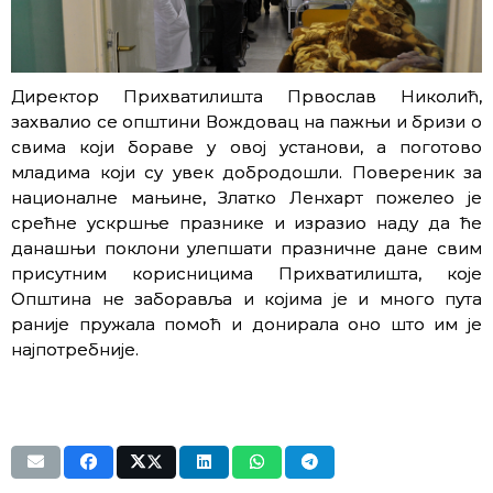
Директор Прихватилишта Првослав Николић,
захвалио се општини Вождовац на пажњи и бризи о
свима који бораве у овој установи, а поготово
младима који су увек добродошли. Повереник за
националне мањине, Златко Ленхарт пожелео је
срећне ускршње празнике и изразио наду да ће
данашњи поклони улепшати празничне дане свим
присутним корисницима Прихватилишта, које
Општина не заборавља и којима је и много пута
раније пружала помоћ и донирала оно што им је
најпотребније.