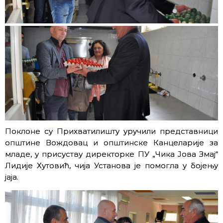
Поклоне су Прихватилишту уручили представници
општине Вождовац и општинске Канцеларије за
младе, у присуству директорке ПУ „Чика Јова Змај“
Лидије Хутовић, чија Установа је помогла у бојењу
јаја.