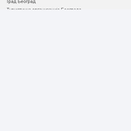
Град Београд
Туристичка организација Београда
РГЗ – Републички геодетски завод
АПР – Агенција за привредне регистре
©2025 Opština Voždovac. Designed by
NEXT VISION