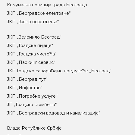
Комунална полиција града Београда
ЈКП „Београдске електране“
ЈКП „Јавно осветљење“
ЈКП „Зеленило Београд“
ЈКП „Градске пијаце“
ЈКП „Градска чистоћа“
ЈКП „Паркинг сервис“
ЈКП Градско саобраћајно предузеће „Београд“
ЈКП „Београд пут“
ЈКП „Инфостан“
ЈКП „Погребне услуге“
ЈП „Градско стамбено“
ЈКП „Београдски водовод и канализација“
Влада Републике Србије