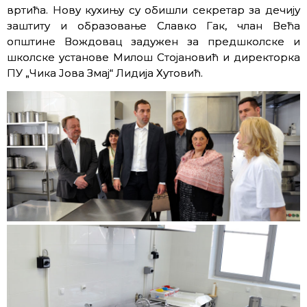
вртића. Нову кухињу су обишли секретар за дечију
заштиту и образовање Славко Гак, члан Већа
општине Вождовац задужен за предшколске и
школске установе Милош Стојановић и директорка
ПУ „Чика Јова Змај“ Лидија Хутовић.