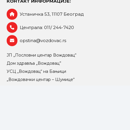
КОНТАКТ ИНФОРМАЦИЈЕ:
Устаничка 53, 11107 Београд
Централа: 011/ 244-7420
opstina@vozdovac.rs
ЈП „Пословни центар Вождовац“
Дом здравља „Вождовац”
УСЦ „Вождовац“ на Бањици
„Вождовачки центар – Шумице“
НУ „Светозар Марковић“
Центар МO за локалну самоуправу Вождовац
Комунална полиција града Београда
ЈКП „Београдске електране“
ЈКП „Јавно осветљење“