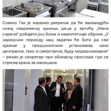
Славко Гак је изразио уверење да ће захваљујући
новој савременој кухињи, деца у вртићу „Мала
сирена“ добијати још боље и квалитетније оброке. „У
наредном периоду наш задатак ће бити да све
кухиње у предшколским установама, како
централне, тако и самосталне, буду модернизоване“
– рекао је секретар при обиласку простора где се
спрема храна за малишане.