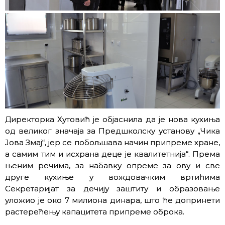
Директорка Хутовић је објаснила да је нова кухиња
од великог значаја за Предшколску установу „Чика
Јова Змај“, јер се побољшава начин припреме хране,
а самим тим и исхрана деце је квалитетнија“. Према
њеним речима, за набавку опреме за ову и све
друге кухиње у вождовачким вртићима
Секретаријат за дечију заштиту и образовање
уложио је око 7 милиона динара, што ће допринети
растерећењу капацитета припреме оброка.