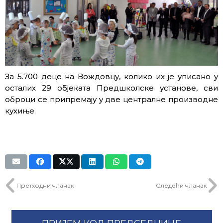
За 5.700 деце на Вождовцу, колико их је уписано у
осталих 29 објеката Предшколске установе, сви
оброци се припремају у две централне производне
кухиње.
Претходни чланак
Следећи чланак