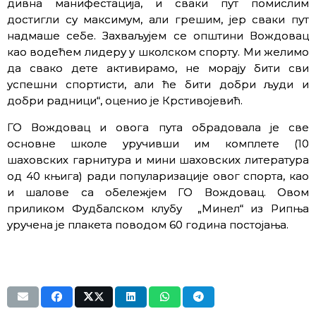
дивна манифестација, и сваки пут помислим
достигли су максимум, али грешим, јер сваки пут
надмаше себе. Захваљујем се општини Вождовац
као водећем лидеру у школском спорту. Ми желимо
да свако дете активирамо, не морају бити сви
успешни спортисти, али ће бити добри људи и
добри радници“, оценио је Крстивојевић.
ГО Вождовац и овога пута обрадовала је све
основне школе уручивши им комплете (10
шаховских гарнитура и мини шаховских литература
од 40 књига) ради популаризације овог спорта, као
и шалове са обележјем ГО Вождовац. Овом
приликом Фудбалском клубу „Минел“ из Рипња
уручена је плакета поводом 60 година постојања.