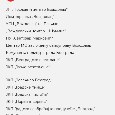
ЈП „Пословни центар Вождовац“
Дом здравља „Вождовац”
УСЦ „Вождовац“ на Бањици
„Вождовачки центар – Шумице“
НУ „Светозар Марковић“
Центар МO за локалну самоуправу Вождовац
Комунална полиција града Београда
ЈКП „Београдске електране“
ЈКП „Јавно осветљење“
ЈКП „Зеленило Београд“
ЈКП „Градске пијаце“
ЈКП „Градска чистоћа“
ЈКП „Паркинг сервис“
ЈКП Градско саобраћајно предузеће „Београд“