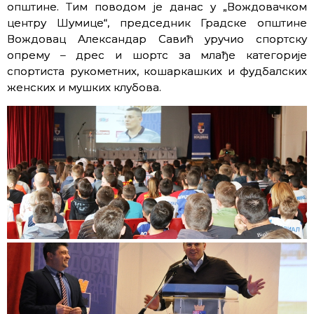
општине. Тим поводом је данас у „Вождовачком
центру Шумице“, председник Градске општине
Вождовац Александар Савић уручио спортску
опрему – дрес и шортс за млађе категорије
спортиста рукометних, кошаркашких и фудбалских
женских и мушких клубова.