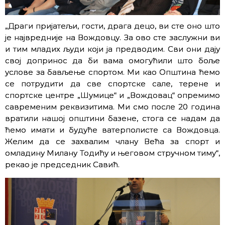
„Драги пријатељи, гости, драга децо, ви сте оно што
је највредније на Вождовцу. За ово сте заслужни ви
и тим младих људи који ја предводим. Сви они дају
свој допринос да би вама омогућили што боље
услове за бављење спортом. Ми као Општина ћемо
се потрудити да све спортске сале, терене и
спортске центре „Шумице“ и „Вождовац“ опремимо
савременим реквизитима. Ми смо после 20 година
вратили нашој општини базене, стога се надам да
ћемо имати и будуће ватерполисте са Вождовца.
Желим да се захвалим члану Већа за спорт и
омладину Милану Тодићу и његовом стручном тиму“,
рекао је председник Савић.