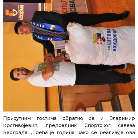
Присутним гостима обратио се и Владимир
Крстивојевић, председник Спортског савеза
Београда. „Трећа је година како се реализује ова