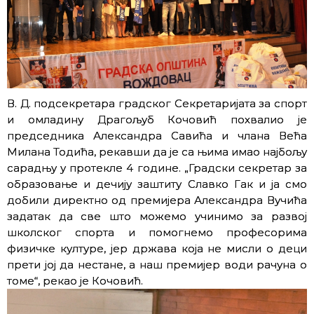
В. Д. подсекретара градског Секретаријата за спорт
и омладину Драгољуб Кочовић похвалио је
председника Александра Савића и члана Већа
Милана Тодића, рекавши да је са њима имао најбољу
сарадњу у протекле 4 године. „Градски секретар за
образовање и дечију заштиту Славко Гак и ја смо
добили директно од премијера Александра Вучића
задатак да све што можемо учинимо за развој
школског спорта и помогнемо професорима
физичке културе, јер држава која не мисли о деци
прети јој да нестане, а наш премијер води рачуна о
томе“, рекао је Кочовић.