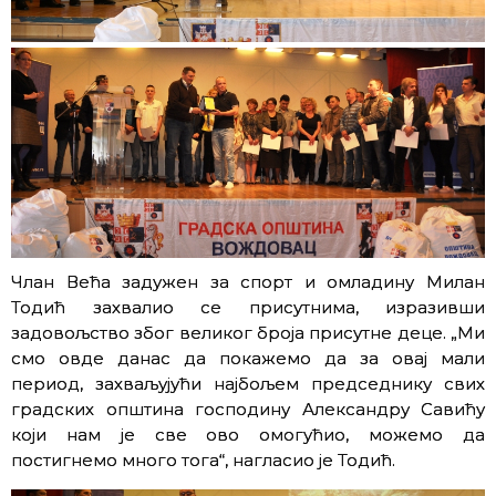
Члан Већа задужен за спорт и омладину Милан
Тодић захвалио се присутнима, изразивши
задовољство због великог броја присутне деце. „Ми
смо овде данас да покажемо да за овај мали
период, захваљујући најбољем председнику свих
градских општина господину Александру Савићу
који нам је све ово омогућио, можемо да
постигнемо много тога“, нагласио је Тодић.