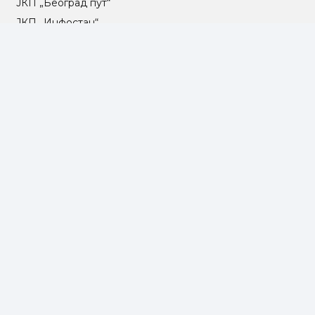
ЈКП „Београд пут“
ЈКП „Инфостан“
ЈКП „Погребне услуге“
ЈП „Градско стамбено“
ЈКП „Београдски водовод и канализација“
Влада Републике Србије
Град Београд
Туристичка организација Београда
РГЗ – Републички геодетски завод
АПР – Агенција за привредне регистре