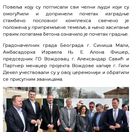
Повеља коју су потписали сви челни људи који су
омогућили и допринели почетак изградње
стамбено пословног комплекса свечено је
положена у припремљене темеље, а њено засипање
првим лопатама бетона означило је почетак градње.
Градоначелник града Београда г. Синиша Мали,
Амбасадорка Израела Њ. Е. Алона Фишер,
председник ГО Вождовац г. Александар Савић и
Партнер менаџер пројекта Вождове капије г. Гили
Декел учествовали су у овој церемонији и обратили
се присутним званицама.