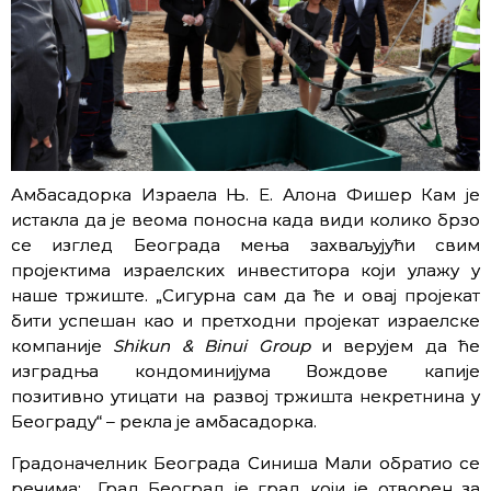
Амбасадорка Израела Њ. Е. Алона Фишер Кам је
истакла да је веома поносна када види колико брзо
се изглед Београда мења захваљујући свим
пројектима израелских инвеститора који улажу у
наше тржиште. „Сигурна сам да ће и овај пројекат
бити успешан као и претходни пројекат израелске
компаније
Shikun & Binui Group
и верујем да ће
изградња кондоминијума Вождове капије
позитивно утицати на развој тржишта некретнина у
Београду“ – рекла је амбасадорка.
Градоначелник Београда Синиша Мали обратио се
речима: „Град Београд је град који је отворен за