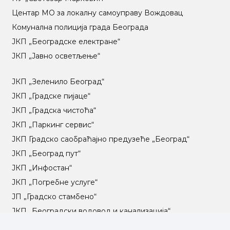
Центар МO за локалну самоуправу Вождовац
Комунална полиција града Београда
ЈКП „Београдске електране“
ЈКП „Јавно осветљење“
ЈКП „Зеленило Београд“
ЈКП „Градске пијаце“
ЈКП „Градска чистоћа“
ЈКП „Паркинг сервис“
ЈКП Градско саобраћајно предузеће „Београд“
ЈКП „Београд пут“
ЈКП „Инфостан“
ЈКП „Погребне услуге“
ЈП „Градско стамбено“
ЈКП „Београдски водовод и канализација“