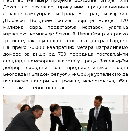
Партнер менаџер пројекта Вождове капије Гили
Декел се захвалио присутним представницима
локалне самоуправе и Града Београда и изјавио:
„Пројекат Вождове капије, који је вредан 170
милиона евра, представља наставак улагања
израелске компаније Shikun & Binui Group у српско
тржиште, након успешног пројекта Централ Гарден.
На преко 70.000 квадратних метара изградићемо
домове за више од 700 породица постављајући
стандард комфорног живота у граду. Захваљујући
доброј сарадњи са представницима Града
Београда и Владом републике Србије успели смо да
постанемо лидери на тржишту некретенина, због
чега сам посебно поносан“.