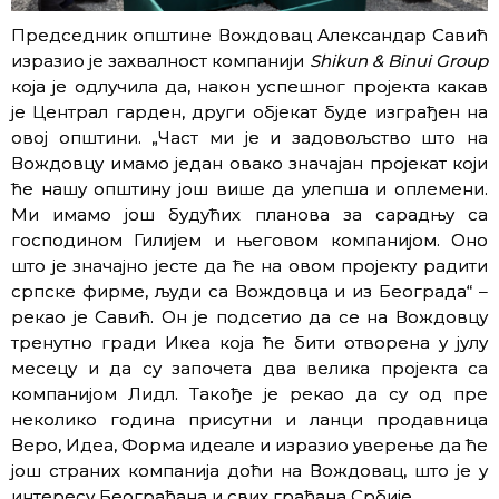
Председник општине Вождовац Александар Савић
изразио је захвалност компанији
Shikun & Binui Group
која је одлучила да, након успешног пројекта какав
је Централ гарден, други објекат буде изграђен на
овој општини. „Част ми је и задовољство што на
Вождовцу имамо један овако значајан пројекат који
ће нашу општину још више да улепша и оплемени.
Ми имамо још будућих планова за сарадњу са
господином Гилијем и његовом компанијом. Оно
што је значајно јесте да ће на овом пројекту радити
српске фирме, људи са Вождовца и из Београда“ –
рекао је Савић. Он је подсетио да се на Вождовцу
тренутно гради Икеа која ће бити отворена у јулу
месецу и да су започета два велика пројекта са
компанијом Лидл. Такође је рекао да су од пре
неколико година присутни и ланци продавница
Веро, Идеа, Форма идеале и изразио уверење да ће
још страних компанија доћи на Вождовац, што је у
интересу Београђана и свих грађана Србије.