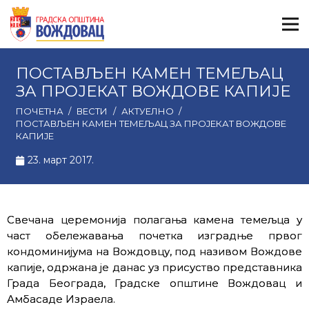
ПОСТАВЉЕН КАМЕН ТЕМЕЉAЦ
ЗА ПРОЈЕКАТ ВОЖДОВЕ КАПИЈЕ
ПОЧЕТНА
/
ВЕСТИ
/
АКТУЕЛНО
/
ПОСТАВЉЕН КАМЕН ТЕМЕЉAЦ ЗА ПРОЈЕКАТ ВОЖДОВЕ
КАПИЈЕ
23. март 2017.
Свечана церемонија полагања камена темељца у
част обележавања почетка изградње првог
кондоминијума на Вождовцу, под називом Вождове
капије, одржана је данас уз присуство представника
Града Београда, Градске општине Вождовац и
Амбасаде Израела.