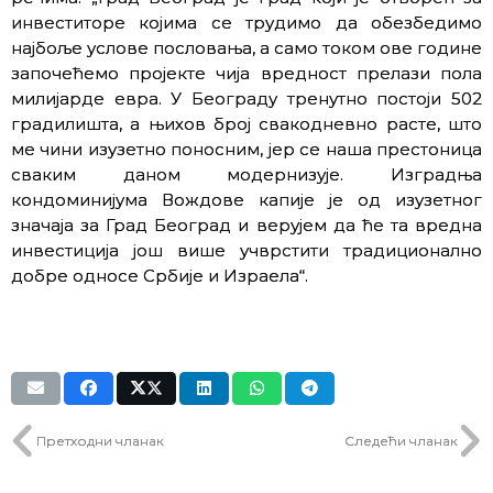
инвеститоре којима се трудимо да обезбедимо
најбоље услове пословања, а само током ове године
започећемо пројекте чија вредност прелази пола
милијарде евра. У Београду тренутно постоји 502
градилишта, а њихов број свакодневно расте, што
ме чини изузетно поносним, јер се наша престоница
сваким даном модернизује. Изградња
кондоминијума Вождове капије је од изузетног
значаја за Град Београд и верујем да ће та вредна
инвестиција још више учврстити традиционално
добре односе Србије и Израела“.
Претходни чланак
Следећи чланак