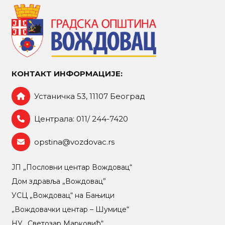
КОНТАКТ ИНФОРМАЦИЈЕ:
Устаничка 53, 11107 Београд
Централа: 011/ 244-7420
opstina@vozdovac.rs
ЈП „Пословни центар Вождовац“
Дом здравља „Вождовац”
УСЦ „Вождовац“ на Бањици
„Вождовачки центар – Шумице“
НУ „Светозар Марковић“