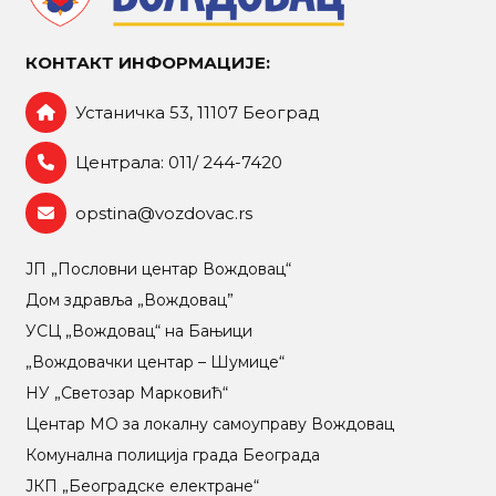
КОНТАКТ ИНФОРМАЦИЈЕ:
Устаничка 53, 11107 Београд
Централа: 011/ 244-7420
opstina@vozdovac.rs
ЈП „Пословни центар Вождовац“
Дом здравља „Вождовац”
УСЦ „Вождовац“ на Бањици
„Вождовачки центар – Шумице“
НУ „Светозар Марковић“
Центар МO за локалну самоуправу Вождовац
Комунална полиција града Београда
ЈКП „Београдске електране“