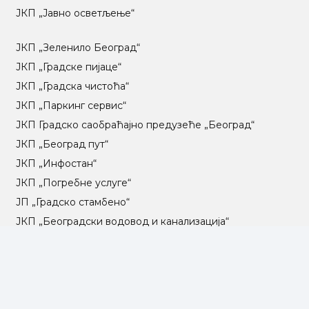
ЈКП „Јавно осветљење“
ЈКП „Зеленило Београд“
ЈКП „Градске пијаце“
ЈКП „Градска чистоћа“
ЈКП „Паркинг сервис“
ЈКП Градско саобраћајно предузеће „Београд“
ЈКП „Београд пут“
ЈКП „Инфостан“
ЈКП „Погребне услуге“
ЈП „Градско стамбено“
ЈКП „Београдски водовод и канализација“
Влада Републике Србије
Град Београд
Туристичка организација Београда