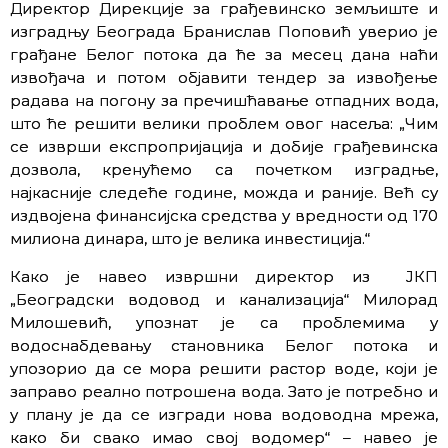
Директор Дирекције за грађевинско земљиште и
изградњу Београда Бранислав Поповић уверио је
грађане Белог потока да ће за месец дана наћи
извођача и потом објавити тендер за извођење
радава на погону за пречишћавање отпадних вода,
што ће решити велики проблем овог насеља: „Чим
се изврши експропријација и добије грађевинска
дозвола, кренућемо са почетком изградње,
најкасније следеће године, можда и раније. Већ су
издвојена финансијска средства у вредности од 170
милиона динара, што је велика инвестиција.“
Како је навео извршни директор из ЈКП
„Београдски водовод и канализација“ Милорад
Милошевић, упознат је са проблемима у
водоснабдевању становника Белог потока и
упозорио да се мора решити растор воде, који је
заправо реално потрошена вода. Зато је потребно и
у плану је да се изгради нова водоводна мрежа,
како би свако имао свој водомер“ – навео је