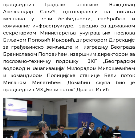
председник Градске општине Вождовац
Александар Савић, одговаравши на питања
мештана у вези безбедности, саобраћаја и
комуналне инфраструктуре, заједно са државном
секретарком Министарства унутрашњих послова
Биљаном Поповић Ивковић, директором Дирекције
за грађевинско земљиште и изградњу Београда
Браниславом Поповићем, извршним директором за
пословно-техничку подршку ЈКП „Београдски
водовод и канализација“ Милорадом Милошевићем
и командиром Полицијске станице Бели поток
Миланом Милетићем. Домаћин скупа био је
председник МЗ „Бели поток“ Драган Илић.