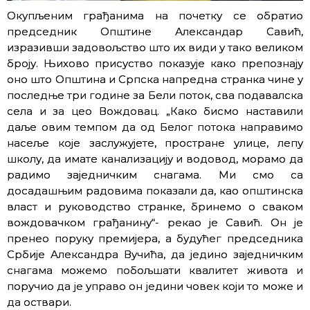
Окупљеним грађанима на почетку се обратио
председник Општине Александар Савић,
изразивши задовољство што их види у тако великом
броју. Њихово присуство показује како препознају
оно што Општина и Српска напредна странка чине у
последње три године за Бели поток, сва подавалска
села и за цео Вождовац. „Како бисмо наставили
даље овим темпом да од Белог потока направимо
насеље које заслужујете, простране улице, лепу
школу, да имате канализацију и водовод, морамо да
радимо заједничким снагама. Ми смо са
досадашњим радовима показали да, као општинска
власт и руководство странке, бринемо о сваком
вождовачком грађанину“- рекао је Савић. Он је
пренео поруку премијера, а будућег председника
Србије Александра Вучића, да једино заједничким
снагама можемо побољшати квалитет живота и
поручио да је управо он једини човек који то може и
да оствари.