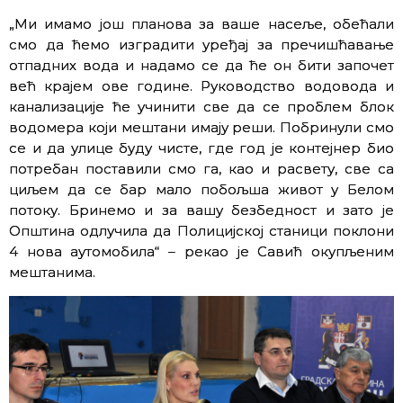
„Ми имамо још планова за ваше насеље, обећали
смо да ћемо изградити уређај за пречишћавање
отпадних вода и надамо се да ће он бити започет
већ крајем ове године. Руководство водовода и
канализације ће учинити све да се проблем блок
водомера који мештани имају реши. Побринули смо
се и да улице буду чисте, где год је контејнер био
потребан поставили смо га, као и расвету, све са
циљем да се бар мало побољша живот у Белом
потоку. Бринемо и за вашу безбедност и зато је
Општина одлучила да Полицијској станици поклони
4 нова аутомобила“ – рекао је Савић окупљеним
мештанима.