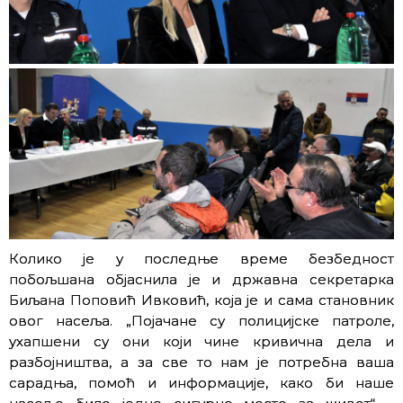
Колико је у последње време безбедност
побољшана објаснила је и државна секретарка
Биљана Поповић Ивковић, која је и сама становник
овог насеља. „Појачане су полицијске патроле,
ухапшени су они који чине кривична дела и
разбојништва, а за све то нам је потребна ваша
сарадња, помоћ и информације, како би наше