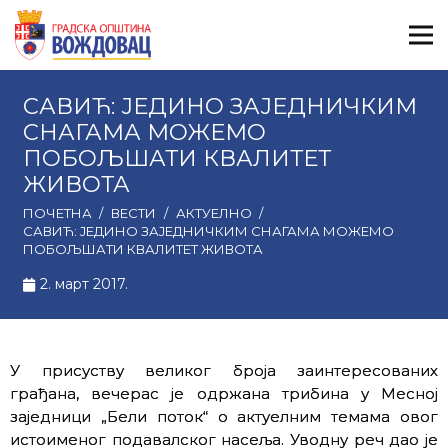
САВИЋ: ЈЕДИНО ЗАЈЕДНИЧКИМ
СНАГАМА МОЖЕМО
ПОБОЉШАТИ КВАЛИТЕТ
ЖИВОТА
ПОЧЕТНА
/
ВЕСТИ
/
АКТУЕЛНО
/
САВИЋ: ЈЕДИНО ЗАЈЕДНИЧКИМ СНАГАМА МОЖЕМО
ПОБОЉШАТИ КВАЛИТЕТ ЖИВОТА
2. март 2017.
У присуству великог броја заинтересованих
грађана, вечерас је одржана трибина у Месној
заједници „Бели поток“ o актуелним темама овог
истоименог подавалског насеља. Уводну реч дао је