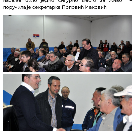
насеље било једно сигурно место за живот“ –
поручила је секретарка Поповић Ивковић.