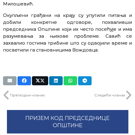
Милошевић.
Окупљени грађани на крају су упутили питања и
добили конкретне одговоре, похваливши
председника Општине који их често посећује и има
разумевања за њихове проблеме. Савић се
захвалио гостима трибине што су одвојили време и
посветили га становницима Вождовца.
Претходни чланак
Следећи чланак
ПРИЈЕМ КОД ПРЕДСЕДНИЦЕ
ОПШТИНЕ