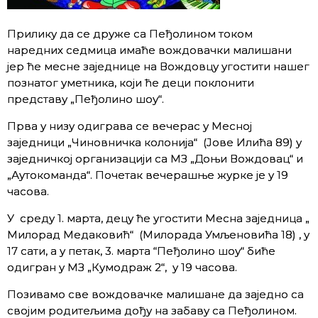
Прилику да се друже са Пеђолином током
наредних седмица имаће вождовачки малишани
јер ће месне заједнице на Вождовцу угостити нашег
познатог уметника, који ће деци поклонити
представу „Пеђолино шоу“.
Прва у низу одиграва се вечерас у Месној
заједници „Чиновничка колонија“ (Јове Илића 89) у
заједничкој организацији са МЗ „Доњи Вождовац“ и
„Аутокоманда“. Почетак вечерашње журке је у 19
часова.
У среду 1. марта, децу ће угостити Месна заједница „
Милорад Медаковић“ (Милорада Умљеновића 18) , у
17 сати, а у петак, 3. марта “Пеђолино шоу“ биће
одигран у МЗ „Кумодраж 2“, у 19 часова.
Позивамо све вождовачке малишане да заједно са
својим родитељима дођу на забаву са Пеђолином.