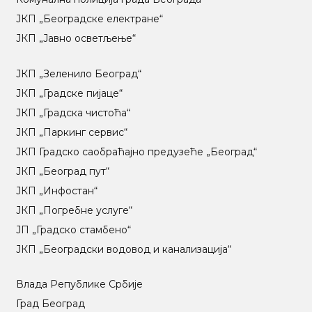
ЈКП „Београдске електране“
ЈКП „Јавно осветљење“
ЈКП „Зеленило Београд“
ЈКП „Градске пијаце“
ЈКП „Градска чистоћа“
ЈКП „Паркинг сервис“
ЈКП Градско саобраћајно предузеће „Београд“
ЈКП „Београд пут“
ЈКП „Инфостан“
ЈКП „Погребне услуге“
ЈП „Градско стамбено“
ЈКП „Београдски водовод и канализација“
Влада Републике Србије
Град Београд