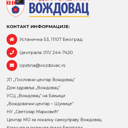
КОНТАКТ ИНФОРМАЦИЈЕ:
Устаничка 53, 11107 Београд
Централа: 011/ 244-7420
opstina@vozdovac.rs
ЈП „Пословни центар Вождовац“
Дом здравља „Вождовац”
УСЦ „Вождовац“ на Бањици
„Вождовачки центар – Шумице“
НУ „Светозар Марковић“
Центар МO за локалну самоуправу Вождовац
Комунална полиција града Београда