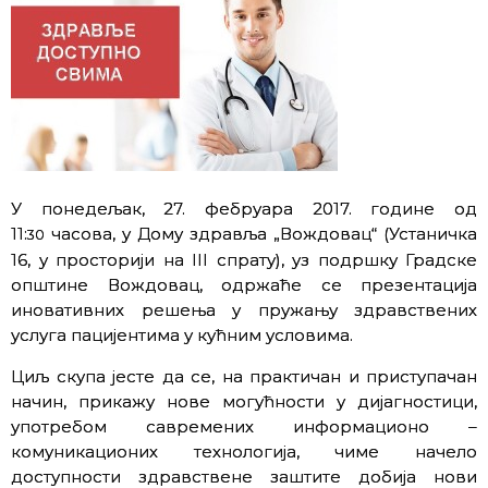
У понедељак, 27. фебруара 2017. године од
11:
часова, у Дому здравља „Вождовац“ (Устаничка
30
16, у просторији на III спрату), уз подршку Градске
општине Вождовац, одржаће се презентација
иновативних решења у пружању здравствених
услуга пацијентима у кућним условима.
Циљ скупа јесте да се, на практичан и приступачан
начин, прикажу нове могућности у дијагностици,
употребом савремених информационо –
комуникационих технологија, чиме начело
доступности здравствене заштите добија нови