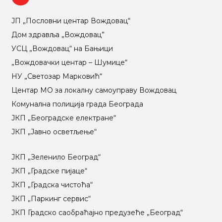
ЈП „Пословни центар Вождовац“
Дом здравља „Вождовац”
УСЦ „Вождовац“ на Бањици
„Вождовачки центар – Шумице“
НУ „Светозар Марковић“
Центар МO за локалну самоуправу Вождовац
Комунална полиција града Београда
ЈКП „Београдске електране“
ЈКП „Јавно осветљење“
ЈКП „Зеленило Београд“
ЈКП „Градске пијаце“
ЈКП „Градска чистоћа“
ЈКП „Паркинг сервис“
ЈКП Градско саобраћајно предузеће „Београд“