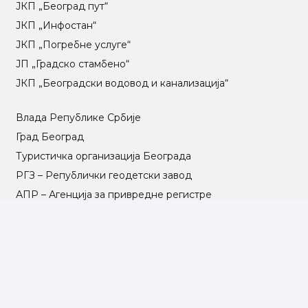
ЈКП „Београд пут“
ЈКП „Инфостан“
ЈКП „Погребне услуге“
ЈП „Градско стамбено“
ЈКП „Београдски водовод и канализација“
Влада Републике Србије
Град Београд
Туристичка организација Београда
РГЗ – Републички геодетски завод
АПР – Агенција за привредне регистре