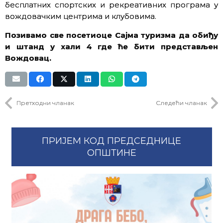
бесплатних спортских и рекреативних програма у
вождовачким центрима и клубовима.
Позивамо све посетиоце Сајма туризма да обиђу
и штанд у хали 4 где ће бити представљен
Вождовац.
Претходни чланак
Следећи чланак
ПРИЈЕМ КОД ПРЕДСЕДНИЦЕ
ОПШТИНЕ