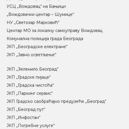
УСЦ „Вождовац“ на Бањици
„Вождовачки центар – Шумице“
НУ „Светозар Марковић“
Центар МO за локалну самоуправу Вождовац
Комунална полиција града Београда
ЈКП „Београдске електране“
ЈКП „Јавно осветљење“
ЈКП „Зеленило Београд“
ЈКП „Градске пијаце“
ЈКП „Градска чистоћа“
ЈКП „Паркинг сервис“
ЈКП Градско саобраћајно предузеће „Београд“
ЈКП „Београд пут“
ЈКП „Инфостан“
ЈКП „Погребне услуге“