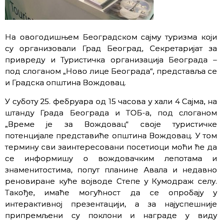
На овогодишњем Београдском сајму туризма који
су организовали Град Београд, Секретаријат за
привреду и Туристичка организација Београда –
под слоганом „Ново лице Београда“, представља се
и Градска општина Вождовац.
У суботу 25. фебруара од 15 часова у хали 4 Сајма, на
штанду Града Београда и ТОБ-а, под слоганом
„Време је за Вождовац“ своје туристичке
потенцијале представиће општина Вождовац. У том
термину сви заинтересовани посетиоци моћи ће да
се информишу о вождовачким лепотама и
знаменитостима, попут планине Авала и недавно
реновиране куће војводе Степе у Кумодраж селу.
Такође, имаће могућност да се опробају у
интерактивној презентацији, а за најуспешније
припремљени су поклони и награде у виду