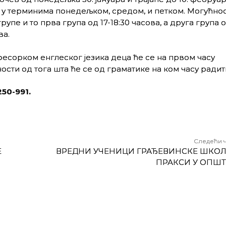
 у терминима понедељком, средом, и петком. Могућно
рупе и то прва група од 17-18:30 часова, а друга група о
ва.
есорком енглеског језика деца ће се на првом часу
ости од тога шта ће се од граматике на ком часу радити
250-991
.
Следећи 
Е
ВРЕДНИ УЧЕНИЦИ ГРАЂЕВИНСКЕ ШКОЛ
ПРАКСИ У ОПШ