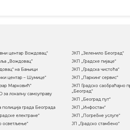
вни центар Вождовац“
ЈКП „Зеленило Београд“
вља „Вождовац”
ЈКП „Градске пијаце“
довац“ на Бањици
ЈКП „Градска чистоћа“
чки центар – Шумице“
ЈКП „Паркинг сервис“
озар Марковић“
ЈКП Градско саобраћајно 
„Београд“
 за локалну самоуправу
ц
ЈКП „Београд пут“
 полиција града Београда
ЈКП „Инфостан“
радске електране“
ЈКП „Погребне услуге“
о осветљење“
ЈП „Градско стамбено“