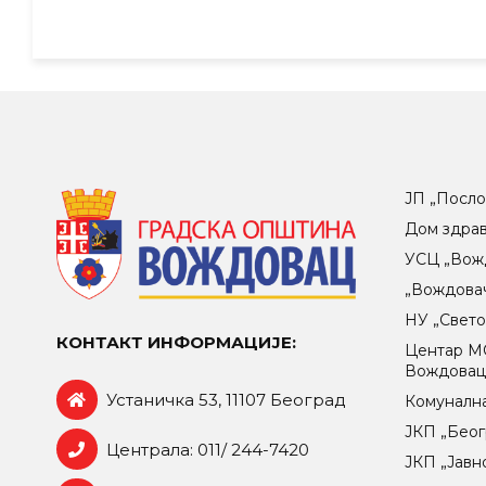
ЈП „Посло
Дом здра
УСЦ „Вож
„Вождова
НУ „Свет
КОНТАКТ ИНФОРМАЦИЈЕ:
Центар МO
Вождова
Устаничка 53, 11107 Београд
Комунална
ЈКП „Беог
Централа: 011/ 244-7420
ЈКП „Јавн