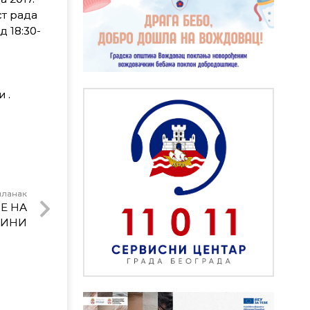
ст рада
д 18:30-
 .
чланак
Е НА
ТИНИ