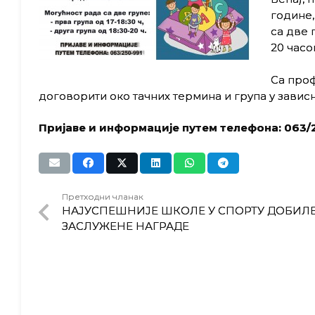
године,
са две г
20 часо
Са проф
договорити око тачних термина и група у зависн
Пријаве и информације путем телефона:
063/
Претходни чланак
НАЈУСПЕШНИЈЕ ШКОЛЕ У СПОРТУ ДОБИЛ
ЗАСЛУЖЕНЕ НАГРАДЕ