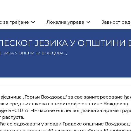
с за грађане
Локална управа
Јавност рад
ЛЕСКОГ ЈЕЗИКА У ОПШТИНИ
 ЈЕЗИКА У ОПШТИНИ ВОЖДОВАЦ
аједница „Горњи Вождовац“ за све заинтересоване ђа
их и средњих школа са територије општине Вождовац
ује БЕСПЛАТНЕ часове енглеског језика за време трај
 распуста.
ће се одржавати у згради Градске општине Вождовац 
почев од понедељка 30. јануара и трајаће до 10. фебруар