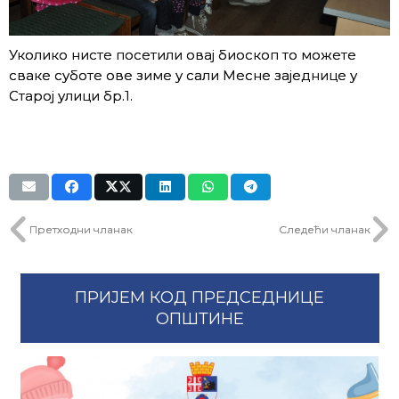
Уколико нисте посетили овај биоскоп то можете
сваке суботе ове зиме у сали Месне заједнице у
Старој улици бр.1.
Претходни чланак
Следећи чланак
ПРИЈЕМ КОД ПРЕДСЕДНИЦЕ
ОПШТИНЕ