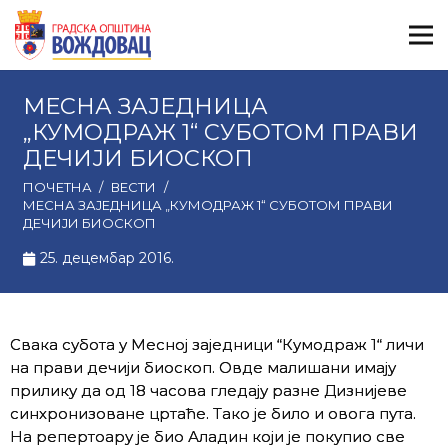
МЕСНА ЗАЈЕДНИЦА
„КУМОДРАЖ 1“ СУБОТОМ ПРАВИ
ДЕЧИЈИ БИОСКОП
ПОЧЕТНА
/
ВЕСТИ
/
МЕСНА ЗАЈЕДНИЦА „КУМОДРАЖ 1“ СУБОТОМ ПРАВИ
ДЕЧИЈИ БИОСКОП
25. децембар 2016.
Свака субота у Месној заједници “Кумодраж 1“ личи
на прави дечији биоскоп. Овде малишани имају
прилику да од 18 часова гледају разне Дизнијеве
синхронизоване цртаће. Тако је било и овога пута.
На репертоару је био Аладин који је покупио све