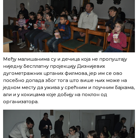
Међу малишанима су и дечица која не пропуштају
ниједну бесплатну пројекцију Дизнијевих
дугометражних цртаних филмова, јер им се ово
посебно допада због тога што више њих може на
једном месту да ужива у срећним и поучним бајкама,
али и у кокицама које добију на поклон од
организатора.