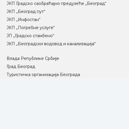
ЈКП Градско саобраћајно предузеће „Београд“
ЈКП „Београд пут“
ЈКП „Инфостан“
ЈКП „Погребне услуге“
ЈП „Градско стамбено“
ЈКП „Београдски водовод и канализација“
Влада Републике Србије
Град Београд
Туристичка организација Београда
РГЗ – Републички геодетски завод
АПР – Агенција за привредне регистре