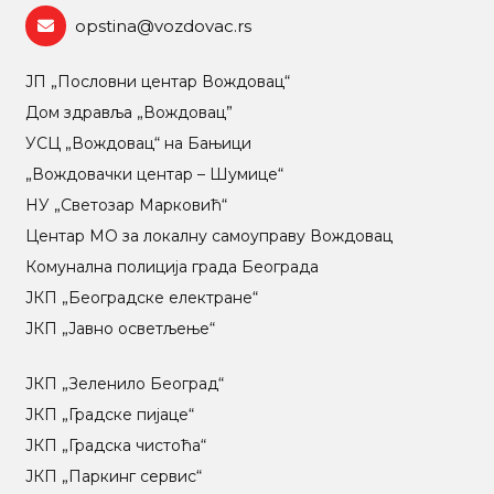
opstina@vozdovac.rs
ЈП „Пословни центар Вождовац“
Дом здравља „Вождовац”
УСЦ „Вождовац“ на Бањици
„Вождовачки центар – Шумице“
НУ „Светозар Марковић“
Центар МO за локалну самоуправу Вождовац
Комунална полиција града Београда
ЈКП „Београдске електране“
ЈКП „Јавно осветљење“
ЈКП „Зеленило Београд“
ЈКП „Градске пијаце“
ЈКП „Градска чистоћа“
ЈКП „Паркинг сервис“