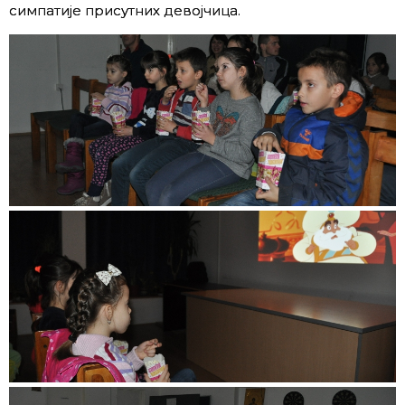
симпатије присутних девојчица.