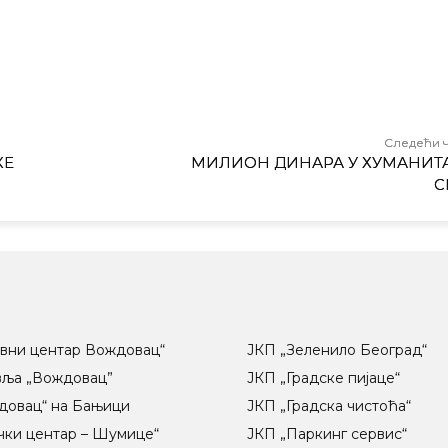
Следећи 
КЕ
МИЛИОН ДИНАРА У ХУМАНИТ
С
вни центар Вождовац“
ЈКП „Зеленило Београд“
вља „Вождовац”
ЈКП „Градске пијаце“
довац“ на Бањици
ЈКП „Градска чистоћа“
чки центар – Шумице“
ЈКП „Паркинг сервис“