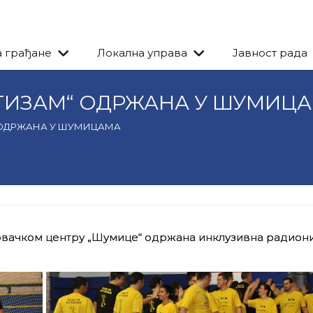
а грађане
Локална управа
Јавност рада
ТИЗАМ“ ОДРЖАНА У ШУМИЦ
 ОДРЖАНА У ШУМИЦАМА
довачком центру „Шумице“ одржана инклузивна радион