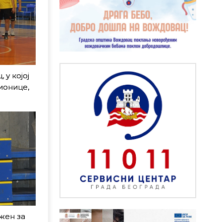
у којој
ионице,
жен за