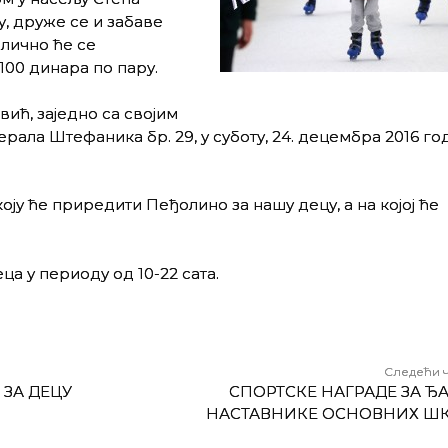
, друже се и забаве
олично ће се
100 динара по пару.
ћ, заједно са својим
ала Штефаника бр. 29, у суботу, 24. децембра 2016 год
оју ће приредити Пеђолино за нашу децу, а на којој ће
а у периоду од 10-22 сата.
Следећи 
ЗА ДЕЦУ
СПОРТСКЕ НАГРАДЕ ЗА ЂА
НАСТАВНИКЕ ОСНОВНИХ Ш