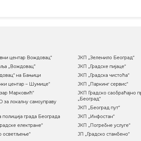
вни центар Вождовац“
ЈКП „Зеленило Београд“
вља „Вождовац”
ЈКП „Градске пијаце“
довац“ на Бањици
ЈКП „Градска чистоћа“
чки центар – Шумице“
ЈКП „Паркинг сервис“
озар Марковић“
ЈКП Градско саобраћајно 
„Београд“
 за локалну самоуправу
ц
ЈКП „Београд пут“
 полиција града Београда
ЈКП „Инфостан“
радске електране“
ЈКП „Погребне услуге“
о осветљење“
ЈП „Градско стамбено“