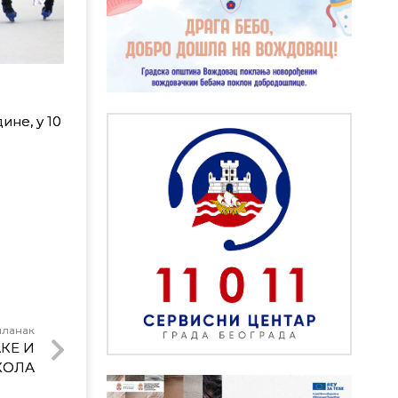
ине, у 10
чланак
КЕ И
КОЛА