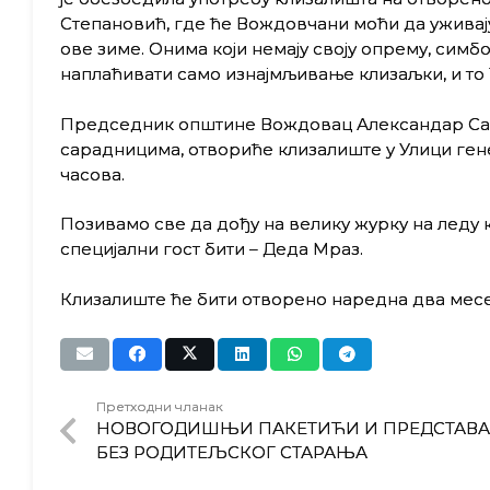
Степановић, где ће Вождовчани моћи да уживају
ове зиме. Онима који немају своју опрему, симб
наплаћивати само изнајмљивање клизаљки, и то 
Председник општине Вождовац Александар Сави
сарадницима, отвориће клизалиште у Улици генер
часова.
Позивамо све да дођу на велику журку на леду к
специјални гост бити – Деда Мраз.
Клизалиште ће бити отворено наредна два месец
Претходни чланак
НОВОГОДИШЊИ ПАКЕТИЋИ И ПРЕДСТАВА 
БЕЗ РОДИТЕЉСКОГ СТАРАЊА