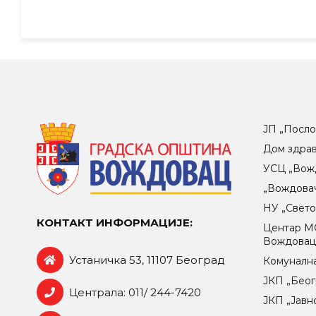
ЈП „Посло
Дом здра
УСЦ „Вож
„Вождова
НУ „Свет
КОНТАКТ ИНФОРМАЦИЈЕ:
Центар МO
Вождова
Устаничка 53, 11107 Београд
Комунална
ЈКП „Беог
Централа: 011/ 244-7420
ЈКП „Јавн