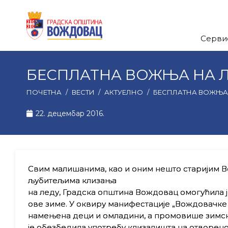
Серви
БЕСПЛАТНА ВОЖЊА НА 
ПОЧЕТНА
/
ВЕСТИ
/
АКТУЕЛНО
/
БЕСПЛАТНА ВОЖЊА
22. децембар 2016.
Свим малишанима, као и оним нешто старијим 
љубитељима клизања
на леду, Градска општина Вождовац омогућила 
ове зиме. У оквиру манифестације „Вождовачке ча
намењена деци и омладини, а промовише зимс
је обезбедила употребу клизалишта на отворено