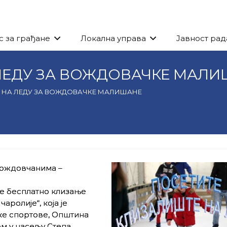
с за грађане
Локална управа
Јавност рад
ЛЕДУ ЗА ВОЖДОВАЧКЕ МАЛИ
 НА ЛЕДУ ЗА ВОЖДОВАЧКЕ МАЛИШАНЕ
Вождовчанима –
је бесплатно клизање
ролије“, која је
ке спортове, Општина
м у насељу Степа