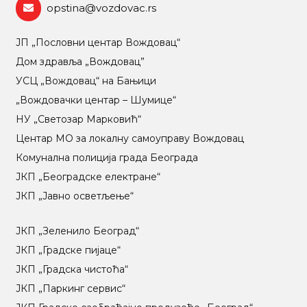
opstina@vozdovac.rs
ЈП „Пословни центар Вождовац“
Дом здравља „Вождовац”
УСЦ „Вождовац“ на Бањици
„Вождовачки центар – Шумице“
НУ „Светозар Марковић“
Центар МO за локалну самоуправу Вождовац
Комунална полиција града Београда
ЈКП „Београдске електране“
ЈКП „Јавно осветљење“
ЈКП „Зеленило Београд“
ЈКП „Градске пијаце“
ЈКП „Градска чистоћа“
ЈКП „Паркинг сервис“