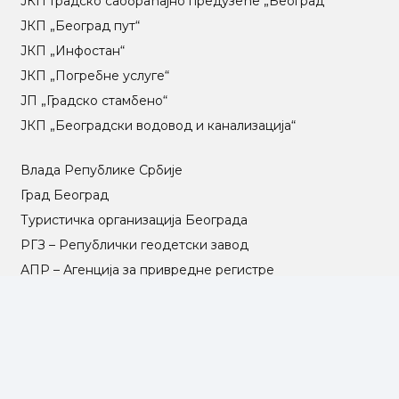
ЈКП Градско саобраћајно предузеће „Београд“
ЈКП „Београд пут“
ЈКП „Инфостан“
ЈКП „Погребне услуге“
ЈП „Градско стамбено“
ЈКП „Београдски водовод и канализација“
Влада Републике Србије
Град Београд
Туристичка организација Београда
РГЗ – Републички геодетски завод
АПР – Агенција за привредне регистре