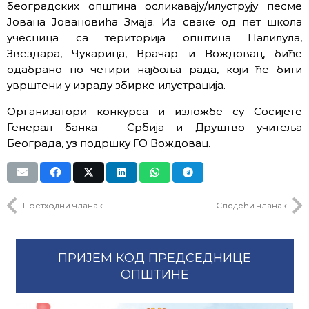
београдских општина осликавају/илуструју песме
Јована Јовановића Змаја. Из сваке од пет школа
учесница са територија општина Палилула,
Звездара, Чукарица, Врачар и Вождовац, биће
одабрано по четири најбоља рада, који ће бити
уврштени у израду збирке илустрација.
Организатори конкурса и изложбе су Сосијете
Генерал банка – Србија и Друштво учитеља
Београда, уз подршку ГО Вождовац.
Претходни чланак
Следећи чланак
ПРИЈЕМ КОД ПРЕДСЕДНИЦЕ
ОПШТИНЕ