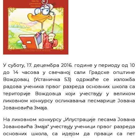
У суботу, 17. децембра 2016. године у периоду од 10
до 14 часова у свечаној сали Градске општине
Вождовац (Устаничка 53) одржаће се изложба
радова ученика првог разреда основних школа са
територије Вождовца који учествују у великом
ликовном конкурсу осликавања песмарице Јована
Јовановића Змаја.
На ликовном конкурсу „Илустрације песама Јована
Јовановића Змаја“ учествују ученици првог разреда
основних школа, са идејом да прваци са пет