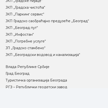
ЈКП „Градске пијаце“
ЈКП „Градска чистоћа“
ЈКП „Паркинг сервис“
ЈКП Градско саобраћајно предузеће „Београд“
ЈКП „Београд пут“
ЈКП „Инфостан“
ЈКП „Погребне услуге“
ЈП „Градско стамбено“
ЈКП „Београдски водовод и канализација“
Влада Републике Србије
Град Београд
Туристичка организација Београда
РГЗ – Републички геодетски завод
АПР – Агенција за привредне регистре