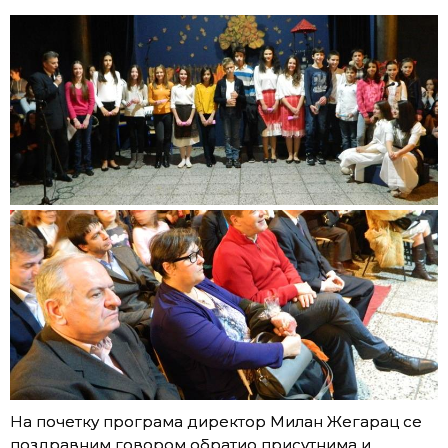
На почетку програма директор Милан Жегарац се
поздравним говором обратио присутнима и