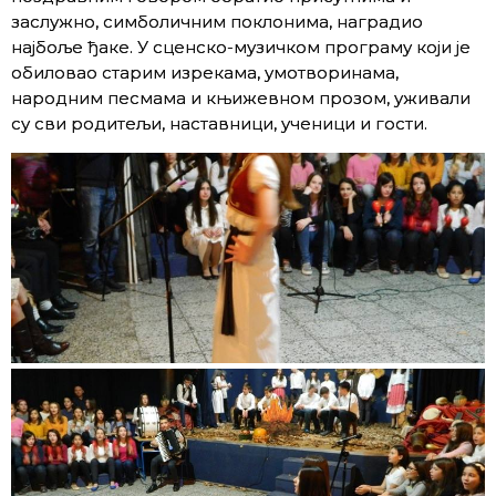
заслужно, симболичним поклонима, наградио
најбоље ђаке. У сценско-музичком програму који је
обиловао старим изрекама, умотворинама,
народним песмама и књижевном прозом, уживали
су сви родитељи, наставници, ученици и гости.