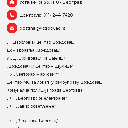
Устаничка 53, 11107 Београд
Централа: 011/ 244-7420
opstina@vozdovac.rs
ЈП „Пословни центар Вождовац“
Дом здравља „Вождовац”
УСЦ „Вождовац“ на Бањици
„Вождовачки центар – Шумице“
НУ „Светозар Марковић“
Центар МO за локалну самоуправу Вождовац
Комунална полиција града Београда
ЈКП „Београдске електране“
ЈКП „Јавно осветљење“
ЈКП „Зеленило Београд“