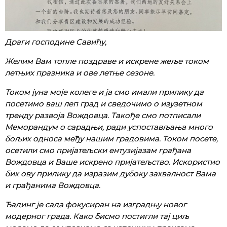
Драги господине Савићу,
Желим Вам топле поздраве и искрене жеље током
летњих празника и ове летње сезоне.
Током јуна моје колеге и ја смо имали прилику да
посетимо ваш леп град и сведочимо о изузетном
тренду развоја Вождовца. Такође смо потписали
Меморандум о сарадњи, ради успостављања много
бољих односа међу нашим градовима. Током посете,
осетили смо пријатељски ентузијазам грађана
Вождовца и Ваше искрено пријатељство. Искористио
бих ову прилику да изразим дубоку захвалност Вама
и грађанима Вождовца.
Ђадинг је сада фокусиран на изградњу новог
модерног града. Како бисмо постигли тај циљ