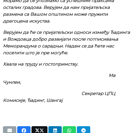
морамо да се упознамо са успешним праксама
осталих градова. Верујем да нам пријатељска
размена са Вашом општином може пружити
драгоцена искуства.
Верујем да ће се пријатељски односи између Ђадинга
и Вождовца добро развијати после потписивања
Меморандума о сарадњи. Надам се да ћете нас
посетити што је пре могуће.
Хвала на труду и гостопримству.
Ма
Чунлеи,
Секретар ЦПЦ
Комисије, Ђадинг, Шангај