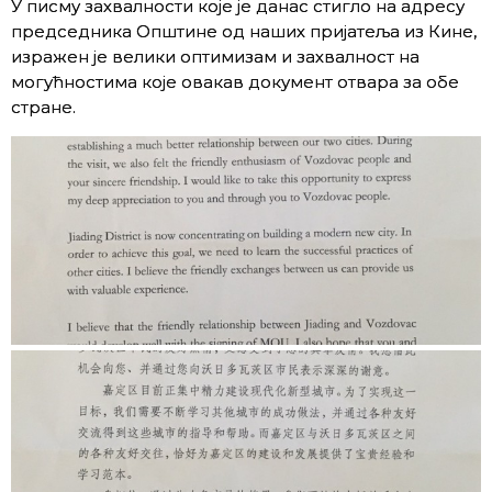
У писму захвалности којe je данас стигло на адресу
председника Општине од наших пријатеља из Кине,
изражен је велики оптимизам и захвалност на
могућностима које овакав документ отвара за обе
стране.