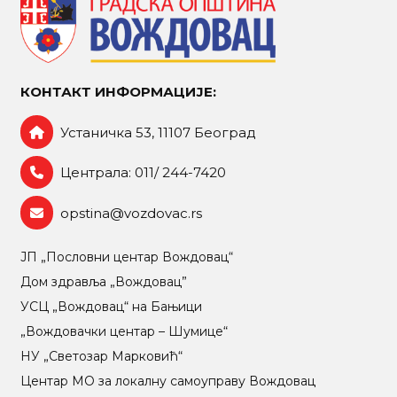
КОНТАКТ ИНФОРМАЦИЈЕ:
Устаничка 53, 11107 Београд
Централа: 011/ 244-7420
opstina@vozdovac.rs
ЈП „Пословни центар Вождовац“
Дом здравља „Вождовац”
УСЦ „Вождовац“ на Бањици
„Вождовачки центар – Шумице“
НУ „Светозар Марковић“
Центар МO за локалну самоуправу Вождовац