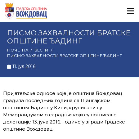
ПИСМО ЗАХВАЛНОСТИ БРАТСКЕ
ОПШТИНЕ ЂАДИНГ
ПОЧЕТНА
/
ВЕСТИ
/
ПИСМО ЗАХВАЛНОСТИ БРАТСКЕ ОПШТИНЕ ЂАДИНГ
11. јул 2016.
Пријатељске односе које је општина Вождовац
градила последњих година са Шангајском
општином Ђадинг у Кини, крунисани су
Меморандумом о сарадњи који су потписале
делегације 13. јуна 2016. године у згради Градске
општине Вождовац.