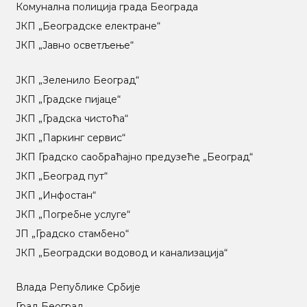
Комунална полиција града Београда
ЈКП „Београдске електране“
ЈКП „Јавно осветљење“
ЈКП „Зеленило Београд“
ЈКП „Градске пијаце“
ЈКП „Градска чистоћа“
ЈКП „Паркинг сервис“
ЈКП Градско саобраћајно предузеће „Београд“
ЈКП „Београд пут“
ЈКП „Инфостан“
ЈКП „Погребне услуге“
ЈП „Градско стамбено“
ЈКП „Београдски водовод и канализација“
Влада Републике Србије
Град Београд