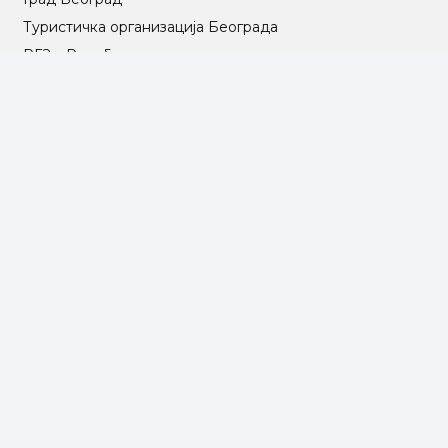
Туристичка организација Београда
РГЗ – Републички геодетски завод
АПР – Агенција за привредне регистре
©2025 Opština Voždovac. Designed by
NEXT VISION