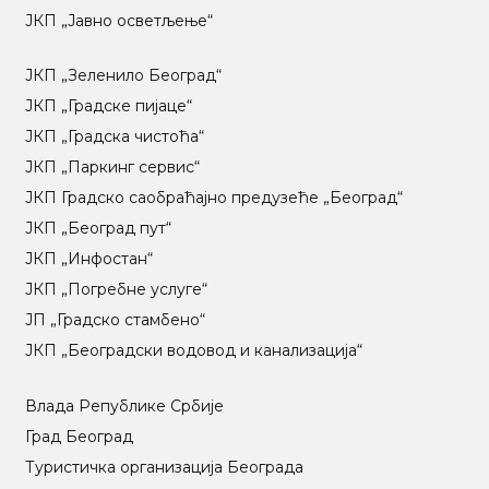
ЈКП „Јавно осветљење“
ЈКП „Зеленило Београд“
ЈКП „Градске пијаце“
ЈКП „Градска чистоћа“
ЈКП „Паркинг сервис“
ЈКП Градско саобраћајно предузеће „Београд“
ЈКП „Београд пут“
ЈКП „Инфостан“
ЈКП „Погребне услуге“
ЈП „Градско стамбено“
ЈКП „Београдски водовод и канализација“
Влада Републике Србије
Град Београд
Туристичка организација Београда