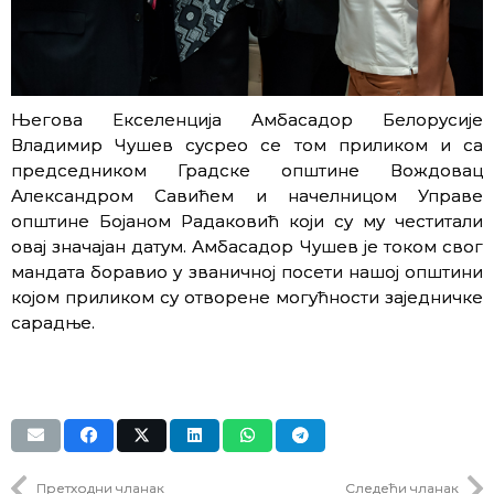
Његова Екселенција Амбасадор Белорусије
Владимир Чушев сусрео се том приликом и са
председником Градске општине Вождовац
Александром Савићем и начелницом Управе
општине Бојаном Радаковић који су му честитали
овај значајан датум. Амбасадор Чушев је током свог
мандата боравио у званичној посети нашој општини
којом приликом су отворене могућности заједничке
сарадње.
Претходни чланак
Следећи чланак