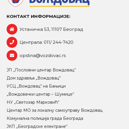
КОНТАКТ ИНФОРМАЦИЈЕ:
Устаничка 53, 11107 Београд
Централа: 011/ 244-7420
opstina@vozdovac.rs
ЈП „Пословни центар Вождовац“
Дом здравља „Вождовац”
УСЦ „Вождовац“ на Бањици
„Вождовачки центар – Шумице“
НУ „Светозар Марковић“
Центар МO за локалну самоуправу Вождовац
Комунална полиција града Београда
ЈКП „Београдске електране“