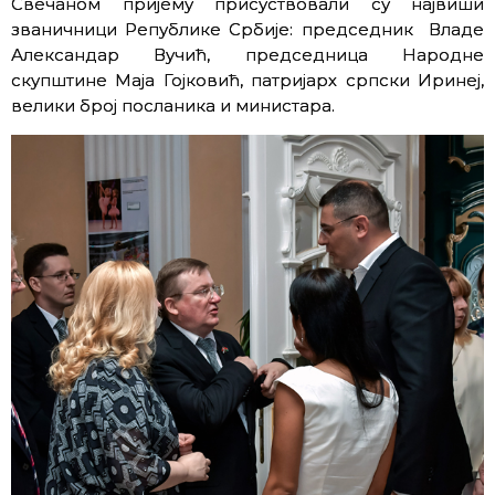
Свечаном пријему присуствовали су највиши
званичници Републике Србије: председник Владе
Александар Вучић, председница Народне
скупштине Маја Гојковић, патријарх српски Иринеј,
велики број посланика и министара.