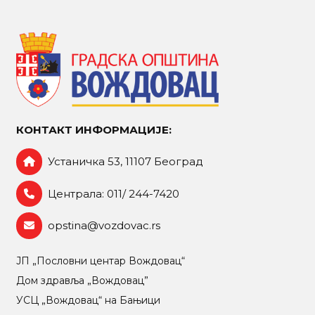
КОНТАКТ ИНФОРМАЦИЈЕ:
Устаничка 53, 11107 Београд
Централа: 011/ 244-7420
opstina@vozdovac.rs
ЈП „Пословни центар Вождовац“
Дом здравља „Вождовац”
УСЦ „Вождовац“ на Бањици