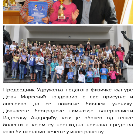
Председник Удружења педагога физичке културе
Дејан Марсенић поздравио је све присутне и
апеловао да се помогне бившем ученику
Дванаесте београдске гимназије ватерполисти
Радосаву Андрејићу, који је оболео од тешке
болести а којем су неопходна новчана средства
како би наставио лечење у иностранству.