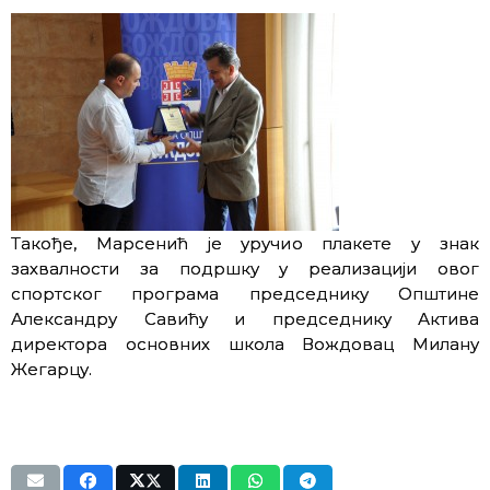
Такође, Марсенић је уручио плакете у знак
захвалности за подршку у реализацији овог
спортског програма председнику Општине
Александру Савићу и председнику Актива
директора основних школа Вождовац Милану
Жегарцу.