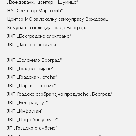
„Вождовачки центар – Шумице“
НУ „Светозар Марковић“
Центар МO за локалну самоуправу Вождовац
Комунална полиција града Београда
ЈКП „Београдске електране“
ЈКП „Јавно осветљење“
ЈКП „Зеленило Београд“
ЈКП „Градске пијаце“
ЈКП „Градска чистоћа“
ЈКП „Паркинг сервис“
ЈКП Градско саобраћајно предузеће „Београд“
ЈКП „Београд пут“
ЈКП „Инфостан“
ЈКП „Погребне услуге“
ЈП „Градско стамбено“