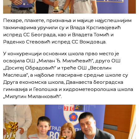
Пехаре, плакете, признања и мајице најуспешнијим
такмичарима уручили су и Влада Крстивојевић
испред СС Београда, као и Владета Томић и
Раденко Стевовић испред СС Вождовца.
У конкуренцији основних школа прво место је
освојила ОШ „Милан Ђ. Милићевић“, друго ОШ
„Доситеј Обрадовић“ и треће ОШ „Веселин
Маслеша“, а најбоље пласиране средње школе су
Друга економска школа, Дванаеста београдска
гимназија и Геолошка и хидрометеоролошка школа
„Милутин Миланковић“.