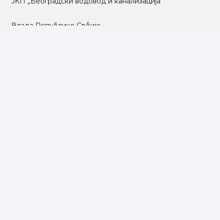
ЈКП „Београдски водовод и канализација“
Влада Републике Србије
Град Београд
Туристичка организација Београда
РГЗ – Републички геодетски завод
АПР – Агенција за привредне регистре