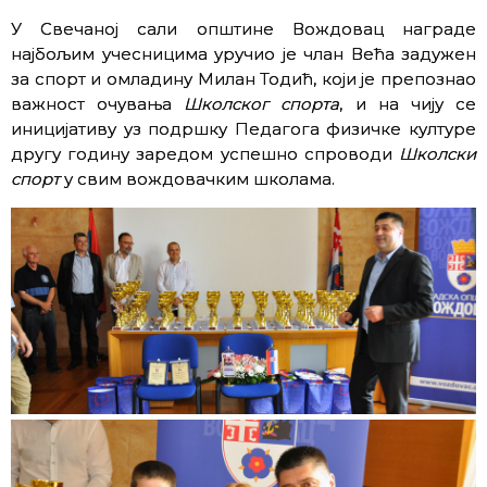
У Свечаној сали општине Вождовац награде
најбољим учесницима уручио је члан Већа задужен
за спорт и омладину Милан Тодић, који је препознао
важност очувања
Школског спорта
, и на чију се
иницијативу уз подршку Педагога физичке културе
другу годину заредом успешно спроводи
Школски
спорт
у свим вождовачким школама.