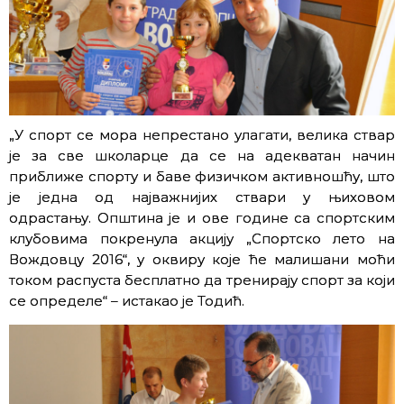
„У спорт се мора непрестано улагати, велика ствар
је за све школарце да се на адекватан начин
приближе спорту и баве физичком активношћу, што
је једна од најважнијих ствари у њиховом
одрастању. Општина је и ове године са спортским
клубовима покренула акцију „Спортско лето на
Вождовцу 2016“, у оквиру које ће малишани моћи
током распуста бесплатно да тренирају спорт за који
се определе“ – истакао је Тодић.