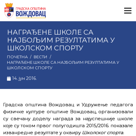
НАГРАЂЕНЕ ШКОЛЕ СА
НАЈБОЉИМ РЕЗУЛТАТИМА У
ШКОЛСКОМ СПОРТУ
ПОЧЕТНА
/
ВЕСТИ
/
НАГРАЂЕНЕ ШКОЛЕ СА НАЈБОЉИМ РЕЗУЛТАТИМА У
ШКОЛСКОМ СПОРТУ
14. јун 2016.
Градска општина Вождовац и Удружење педагога
физичке културе општине Вождовац, организовали
су свечану доделу награда за најуспешније школе
које су током првог полугодишта 2015/2016. показале
изванредне резултате у оквиру
Школског спорта
.