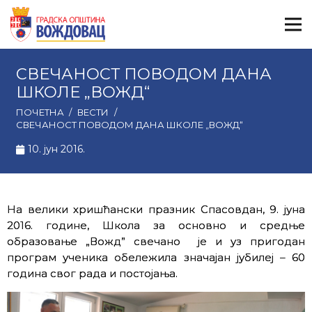
СВEЧАНОСТ ПОВОДОМ ДАНА
ШКОЛЕ „ВОЖД“
ПОЧЕТНА
/
ВЕСТИ
/
СВEЧАНОСТ ПОВОДОМ ДАНА ШКОЛЕ „ВОЖД“
10. јун 2016.
На велики хришћански празник Спасовдан, 9. јуна
2016. године, Школа за основно и средње
образовање „Вожд” свечано је и уз пригодан
програм ученика обележила значајан јубилеј – 60
година свог рада и постојања.