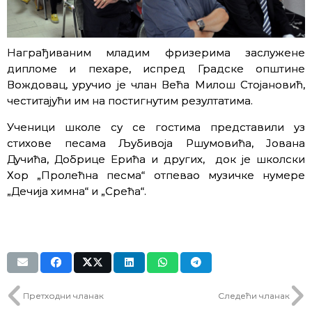
Награђиваним младим фризерима заслужене
дипломе и пехаре, испред Градске општине
Вождовац, уручио је члан Већа Милош Стојановић,
честитајући им на постигнутим резултатима.
Ученици школе су се гостима представили уз
стихове песама Љубивоја Ршумовића, Јована
Дучића, Добрице Ерића и других, док је школски
Хор „Пролећна песма“ отпевао музичке нумере
„Дечија химна“ и „Срећа“.
Претходни чланак
Следећи чланак