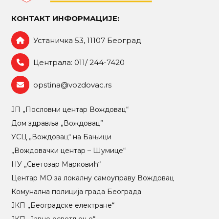
КОНТАКТ ИНФОРМАЦИЈЕ:
Устаничка 53, 11107 Београд
Централа: 011/ 244-7420
opstina@vozdovac.rs
ЈП „Пословни центар Вождовац“
Дом здравља „Вождовац”
УСЦ „Вождовац“ на Бањици
„Вождовачки центар – Шумице“
НУ „Светозар Марковић“
Центар МO за локалну самоуправу Вождовац
Комунална полиција града Београда
ЈКП „Београдске електране“
ЈКП „Јавно осветљење“