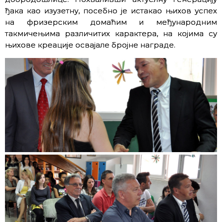
ђака као изузетну, посебно је истакао њихов успех
на фризерским домаћим и међународним
такмичењима различитих карактера, на којима су
њихове креације освајале бројне награде.