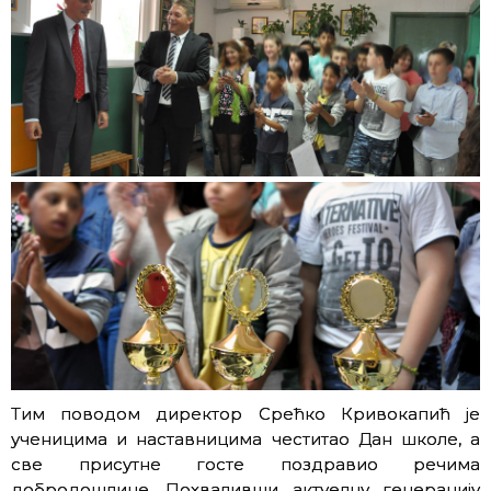
Тим поводом директор Срећко Кривокапић је
ученицима и наставницима честитао Дан школе, а
све присутне госте поздравио речима
добродошлице. Похваливши актуелну генерацију