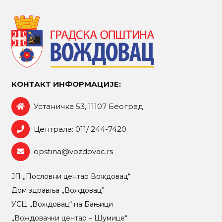
КОНТАКТ ИНФОРМАЦИЈЕ:
Устаничка 53, 11107 Београд
Централа: 011/ 244-7420
opstina@vozdovac.rs
ЈП „Пословни центар Вождовац“
Дом здравља „Вождовац”
УСЦ „Вождовац“ на Бањици
„Вождовачки центар – Шумице“