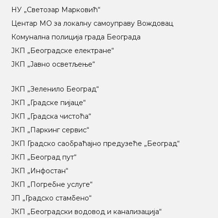
НУ „Светозар Марковић“
Центар МO за локалну самоуправу Вождовац
Комунална полиција града Београда
ЈКП „Београдске електране“
ЈКП „Јавно осветљење“
ЈКП „Зеленило Београд“
ЈКП „Градске пијаце“
ЈКП „Градска чистоћа“
ЈКП „Паркинг сервис“
ЈКП Градско саобраћајно предузеће „Београд“
ЈКП „Београд пут“
ЈКП „Инфостан“
ЈКП „Погребне услуге“
ЈП „Градско стамбено“
ЈКП „Београдски водовод и канализација“