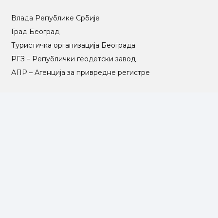
Влада Републике Србије
Град Београд
Туристичка организација Београда
РГЗ – Републички геодетски завод
АПР – Агенција за привредне регистре
©2025 Opština Voždovac. Designed by
NEXT VISION
МАПА САЈТА