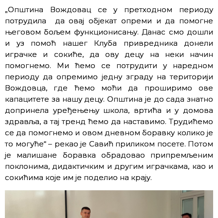
„Општина Вождовац се у претходном периоду
потрудила да овај објекат опреми и да помогне
његовом бољем функционисању. Данас смо дошли
и уз помоћ нашег Клуба привредника донели
играчке и сокиће, да ову децу на неки начин
помогнемо. Ми ћемо се потрудити у наредном
периоду да опремимо једну зграду на територији
Вождовца, где ћемо моћи да проширимо ове
капацитете за нашу децу. Општина је до сада знатно
допринела уређењењу школа, вртића и у домова
здравља, а тај тренд ћемо да наставимо. Трудићемо
се да помогнемо и овом дневном боравку колико је
то могуће“ – рекао је Савић приликом посете. Потом
је малишане боравка обрадовао припремљеним
поклонима, дидактичким и другим играчкама, као и
сокићима које им је поделио на крају.