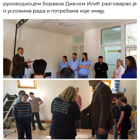
руководиоцем боравка Дивном Илић разговарао је
о условима рада и потребама које имају.