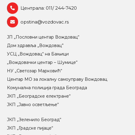
Централа: 011/ 244-7420
opstina@vozdovac.rs
ЈП „Пословни центар Вождовац“
Дом здравља „Вождовац”
УСЦ „Вождовац“ на Бањици
„Вождовачки центар – Шумице“
НУ „Светозар Марковић“
Центар МO за локалну самоуправу Вождовац
Комунална полиција града Београда
ЈКП „Београдске електране“
ЈКП „Јавно осветљење“
ЈКП „Зеленило Београд“
ЈКП „Градске пијаце“