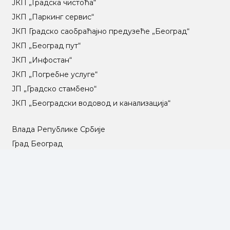
ЈКП „Градска чистоћа“
ЈКП „Паркинг сервис“
ЈКП Градско саобраћајно предузеће „Београд“
ЈКП „Београд пут“
ЈКП „Инфостан“
ЈКП „Погребне услуге“
ЈП „Градско стамбено“
ЈКП „Београдски водовод и канализација“
Влада Републике Србије
Град Београд
Туристичка организација Београда
РГЗ – Републички геодетски завод
АПР – Агенција за привредне регистре