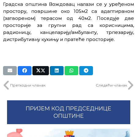
Градска општина Вождовац налази се у уређеном
простору, површине око 105м2 са адаптираном
(затвореном) терасом од 40м2. Поседује две
просторије за групни рад са корисницима,
радионицу, канцеларију/амбуланту, трпезарију,
дистрибутивну кухињу и пратеће просторије.
Претходни чланак
Следећи чланак
ПРИЈЕМ КОД ПРЕДСЕДНИЦЕ
ОПШТИНЕ