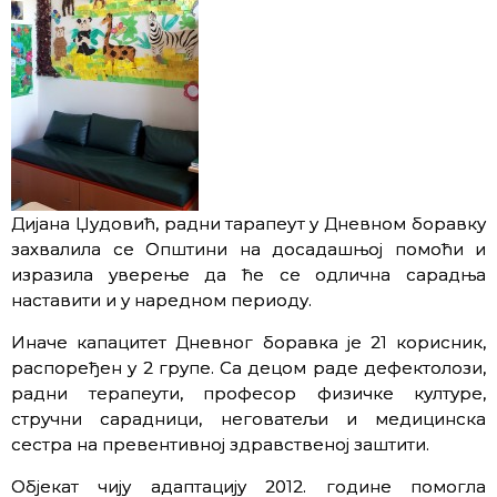
Дијана Џудовић, радни тарапеут у Дневном боравку
захвалила се Општини на досадашњој помоћи и
изразила уверење да ће се одлична сарадња
наставити и у наредном периоду.
Иначе капацитет Дневног боравка је 21 корисник,
распоређен у 2 групе. Са децом раде дефектолози,
радни терапеути, професор физичке културе,
стручни сарадници, неговатељи и медицинска
сестра на превентивној здравственој заштити.
Објекат чију адаптацију 2012. године помогла