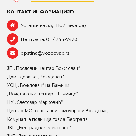
КОНТАКТ ИНФОРМАЦИЈЕ:
Устаничка 53, 11107 Београд
Централа: 011/ 244-7420
opstina@vozdovac.rs
ЈП „Пословни центар Вождовац“
Дом здравља „Вождовац”
УСЦ „Вождовац“ на Бањици
„Вождовачки центар – Шумице“
НУ „Светозар Марковић“
Центар МO за локалну самоуправу Вождовац
Комунална полиција града Београда
ЈКП „Београдске електране“