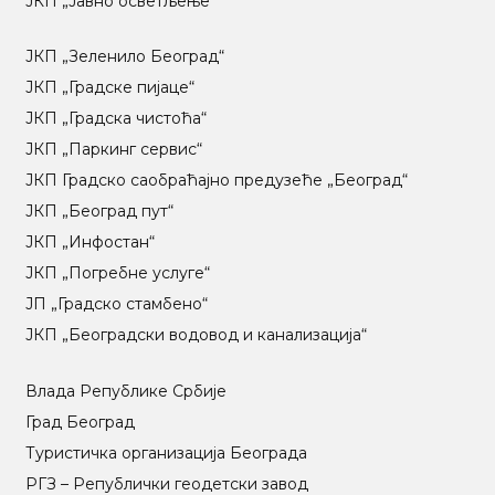
ЈКП „Јавно осветљење“
ЈКП „Зеленило Београд“
ЈКП „Градске пијаце“
ЈКП „Градска чистоћа“
ЈКП „Паркинг сервис“
ЈКП Градско саобраћајно предузеће „Београд“
ЈКП „Београд пут“
ЈКП „Инфостан“
ЈКП „Погребне услуге“
ЈП „Градско стамбено“
ЈКП „Београдски водовод и канализација“
Влада Републике Србије
Град Београд
Туристичка организација Београда
РГЗ – Републички геодетски завод