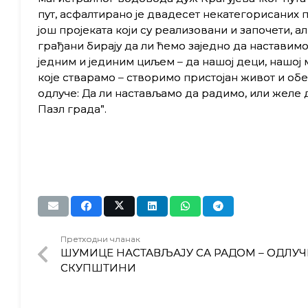
пут, асфалтирано је двадесет некатегорисаних п
још пројеката који су реализовани и започети, 
грађани бирају да ли ћемо заједно да наставим
једним и јединим циљем – да нашој деци, нашој 
које стварамо – створимо пристојан живот и о
одлуче: Да ли настављамо да радимо, или желе д
Пазл града”.
Претходни чланак
ШУМИЦЕ НАСТАВЉАЈУ СА РАДОМ – ОДЛУЧ
СКУПШТИНИ