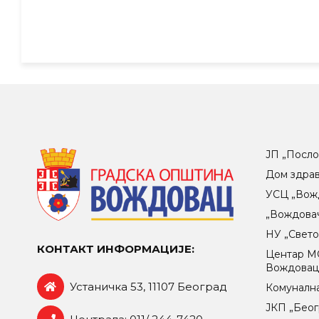
ЈП „Посло
Дом здра
УСЦ „Вож
„Вождова
НУ „Свет
КОНТАКТ ИНФОРМАЦИЈЕ:
Центар МO
Вождова
Устаничка 53, 11107 Београд
Комунална
ЈКП „Беог