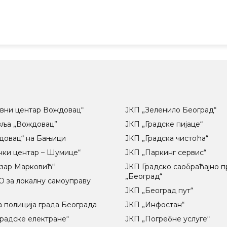
вни центар Вождовац“
ЈКП „Зеленило Београд“
вља „Вождовац”
ЈКП „Градске пијаце“
довац“ на Бањици
ЈКП „Градска чистоћа“
чки центар – Шумице“
ЈКП „Паркинг сервис“
озар Марковић“
ЈКП Градско саобраћајно 
„Београд“
 за локалну самоуправу
ц
ЈКП „Београд пут“
 полиција града Београда
ЈКП „Инфостан“
радске електране“
ЈКП „Погребне услуге“