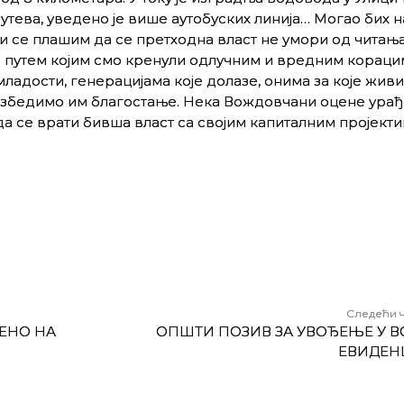
утева, уведено је више аутобуских линија… Могао бих 
али се плашим да се претходна власт не умори од читањ
о путем којим смо кренули одлучним и вредним корацим
младости, генерацијама које долазе, онима за које живи
безбедимо им благостање. Нека Вождовчани оцене урађ
а се врати бивша власт са својим капиталним пројекти
Следећи 
ЕНО НА
ОПШТИ ПОЗИВ ЗА УВОЂЕЊЕ У В
ЕВИДЕН