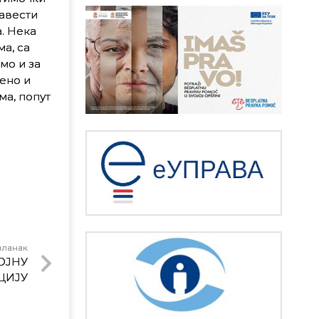
навести
а. Нека
а, са
мо и за
ено и
ма, попут
чланак
ОЈНУ
ЦИЈУ