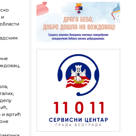
нско
 и
 области
радским
ине
ождовац,
ла,
талих,
 делу
ић,
 и вртић
арне
 тимочки