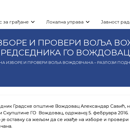
с за грађане
Локална управа
Јавност рад
ИЗБОРЕ И ПРОВЕРИ ВОЉА ВО
РЕДСЕДНИКА ГО ВОЖДОВАЦ
 НА ИЗБОРЕ И ПРОВЕРИ ВОЉА ВОЖДОВЧАНА – РАЗЛОЗИ ПО
ник Градске општине Вождовац Александар Савић, на
 Скупштине ГО Вождовац, одржаној 5. фебруара 2016. 
је оставку са жељом да се изађе на изборе и провери
чана.