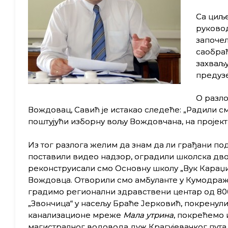
Са циље
руковод
започел
саобраћ
захваљу
предуз
О разл
Вождовац, Савић је истакао следеће: „Радили см
поштујући изборну вољу Вождовчана, на пројект
Из тог разлога желим да знам да ли грађани под
поставили видео надзор, оградили школска двор
реконструисали смо Основну школу „Вук Караџић
Вождовца. Отворили смо амбуланте у Кумодражу 
градимо регионални здравствени центар од 800
„Звончица“ у насељу Браће Јерковић, покрену
канализационе мреже
Мала утрина
, покрећемо 
магистралног водовода дуж Крагујевачког пута 