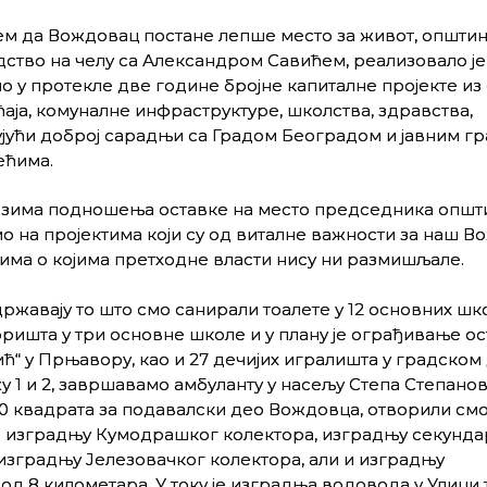
м да Вождовац постане лепше место за живот, општи
ство на челу са Александром Савићем, реализовало је
о у протекле две године бројне капиталне пројекте из
аја, комуналне инфраструктуре, школства, здравства,
јући доброј сарадњи са Градом Београдом и јавним г
ећима.
озима подношења оставке на место председника општ
о на пројектима који су од виталне важности за наш В
има о којима претходне власти нису ни размишљале.
ржавају то што смо санирали тоалете у 12 основних шко
ишта у три основне школе и у плану је ограђивање ос
“ у Прњавору, као и 27 дечијих игралишта у градском
1 и 2, завршавамо амбуланту у насељу Степа Степанов
 квадрата за подавалски део Вождовца, отворили смо
ли изградњу Кумодрашког колектора, изградњу секунд
изградњу Јелезовачког колектора, али и изградњу
од 8 километара. У току је изградња водовода у Улици